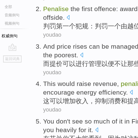
全部
Penalise
the first
offence
:
award
音频例句
offside
.
视频例句
判罚
第一
个
犯规
：
判罚
一个
由
越
youdao
权威例句
And
price
rises
can be
manage
the poorest
.
go
返回词典
top
而
提价
可以
进行管理
以便
不
让那
youdao
This
would
raise
revenue
,
penal
encourage
energy
efficiency
.
这
可以
增加
收入
，
抑制
消费
和
提
youdao
You
don't
see
so
much
of
it
in
Fi
you heavily
for it.