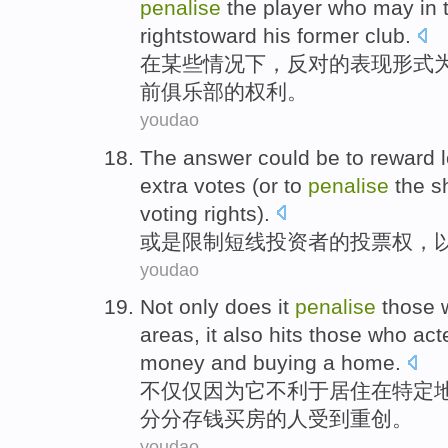
penalise
the
player who
may in 
rightstoward his
former
club
.
在
某些
情况下
，
反对
的表现形式
前
俱乐部
的权利。
youdao
The answer could be to reward 
extra votes (or to
penalise
the
s
voting rights).
或是
限制
短线投资者
的投票权
，
youdao
Not only does
it
penalise
those
areas
, it
also
hits those who act
money
and
buying a home
.
不仅仅
因为
它
不利于
居住
在
特定
分分
存钱
买房
的人受到重创。
youdao