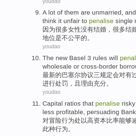
youdao
A
lot
of them
are unmarried
, an
think
it
unfair
to
penalise
single
因为
很多
女性
没有结婚，
很多
结
地位
是
不公平
的。
youdao
The new
Basel
3
rules
will
penal
wholesale
or
cross-border
borro
最新
的
巴塞尔协议
三
规定
会
对
有
进行
处罚
，
且
理由
充分。
youdao
Capital
ratios
that
penalise
risky
less
profitable
,
persuading
Bank
对
冒险
行为
处以
高
资本
比率
能够
此种行为。