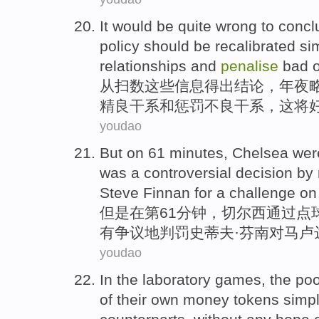
It
would be
quite
wrong
to
concl
policy
should be recalibrated s
relationships
and
penalise
bad
o
从
扫数
这些
信息
得出
结论，年夜
精良干系
和
惩罚
不良
干系，这
将
youdao
But
on
61
minutes
,
Chelsea
wer
was
a controversial
decision by
Steve
Finnan
for a
challenge o
但是
在
第61
分钟
，
切尔西
通过
点
有
争议地
判罚
史蒂夫
·
芬
南对马卢
youdao
In
the laboratory
games
,
the poo
of
their
own
money tokens
simp