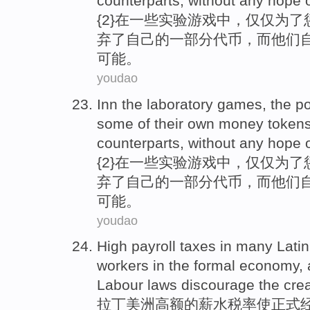
counterparts
,
without
any
hope
{2}
在
一些
实验
游戏
中，
仅仅
为了
弃
了
自己
的一部分代
币
，而
他们
可能。
youdao
Inn
the laboratory
games
,
the p
some
of
their
own
money token
counterparts
,
without
any
hope
{2}在
一些
实验
游戏中
，
仅仅
为了
弃
了
自己
的一部分代
币
，而
他们
可能。
youdao
High
payroll
taxes
in many
Latin
workers
in the
formal
economy
,
Labour laws
discourage
the cre
拉丁
美洲
高额
的
薪水
税率
使
正式