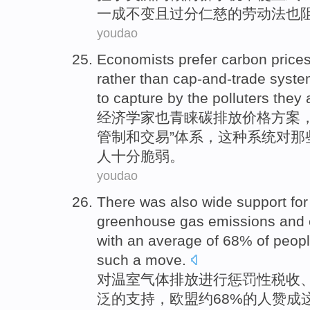
一成不变
且
过分仁慈的劳动法也
youdao
Economists
prefer
carbon
price
rather
than
cap-and-trade
syste
to capture
by
the polluters they
经济学家
也青睐
碳排放
价格
方案
管制和交易”
体系
，
这种
系统对
那
人十分
脆弱
。
youdao
There was
also
wide
support
for
greenhouse
gas
emissions
and
with an average
of
68%
of
peop
such
a
move
.
对
温室
气体
排放
进行
惩罚性
税收
泛
的
支持
，
欧盟
约68%
的
人
赞成