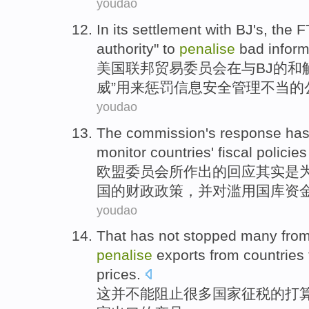
youdao
In
its
settlement
with
BJ
's
, the
F
authority
"
to
penalise
bad inform
美国
联邦
贸易委员会
在
与
BJ
的
和
威
”
用来
惩罚信息安全管理
不当
的
youdao
The commission
's
response
ha
monitor
countries'
fiscal
policies
欧盟
委员会所作出的
回应
其实
是
国
的
财政
政策
，
并
对滥用国库资
youdao
That
has not
stopped
many
fro
penalise
exports
from
countries
prices
.
这
并
不能
阻止
很多
国家
征税
的打