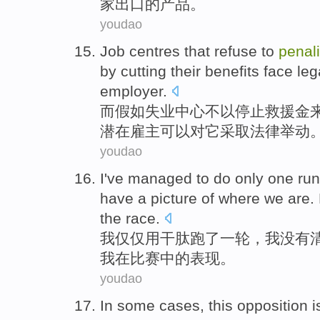
家
出口
的产品。
youdao
Job
centres
that refuse
to
penal
by
cutting their benefits face
leg
employer
.
而假如
失业
中心
不
以
停止救援
金
潜在
雇主可以
对
它采取
法律
举动
youdao
I
've managed to do
only
one ru
have
a picture
of
where we are.
the
race
.
我
仅仅
用
干
肽跑了一轮
，我
没有
我
在
比赛
中的表现。
youdao
In
some
cases
,
this opposition
i