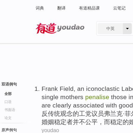
词典
翻译
有道精品课
云笔记
中英
有道 - 网易旗下搜索
双语例句
Frank Field,
an iconoclastic
Lab
全部
single
mothers
penalise
those
i
口语
are
clearly
associated
with
good
书面语
反
传统观念的
工党
议员
弗兰克·菲
论文
婚姻
稳定
者
并不公平，
而
稳定的
youdao
原声例句