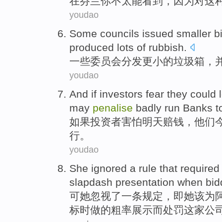
在
芬兰
你
不
太
能看到
，
因为
对这
youdao
Some
councils
issued
smaller
b
produced
lots
of
rubbish
.
一些
委员会
分发
更小
的
垃圾箱
，
youdao
And if
investors
fear
they
could
may
penalise
badly
run
Banks
t
如果
投资者
害怕
明天
赔钱
，
他们
行
。
youdao
She
ignored
a
rule
that
require
slapdash
presentation
when
bid
可
她
忽视
了一
条规定
，
即
她
该
为
标
时
做的粗率
展示
而处罚这家公