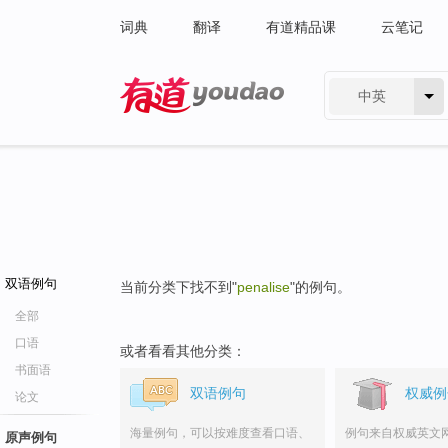
词典
翻译
有道精品课
云笔记
中英
有道 - 网易旗下搜索
双语例句
当前分类下找不到"
penalise
"的例句。
全部
口语
或者看看其他分类：
书面语
双语例句
权威例
论文
海量例句，可以按难度查看口语、
例句来自权威英文
原声例句