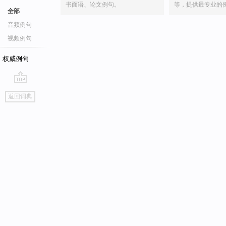
书面语、论文例句。
等，提供最专业的
全部
音频例句
视频例句
权威例句
go
返回词典
top