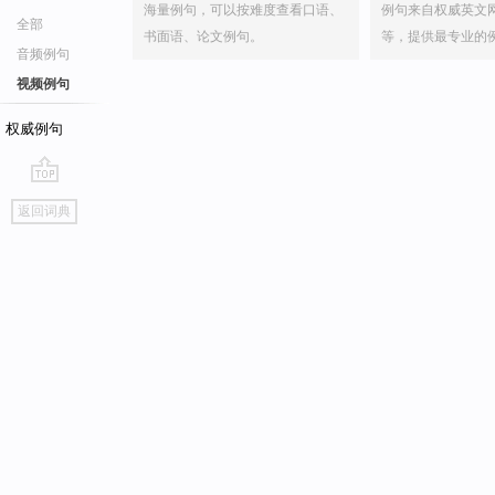
海量例句，可以按难度查看口语、
例句来自权威英文
全部
书面语、论文例句。
等，提供最专业的
音频例句
视频例句
权威例句
go
返回词典
top