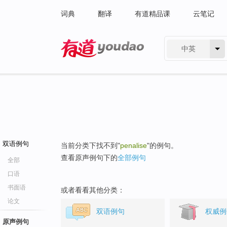
词典
翻译
有道精品课
云笔记
中英
有道 - 网易旗下搜索
双语例句
当前分类下找不到"
penalise
"的例句。
查看原声例句下的
全部例句
全部
口语
书面语
或者看看其他分类：
论文
双语例句
权威例
原声例句