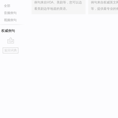
例句来自VOA、美剧等，您可以边
例句来自权威英文
全部
看美剧边学地道的美语。
等，提供最专业的
音频例句
视频例句
权威例句
go
返回词典
top