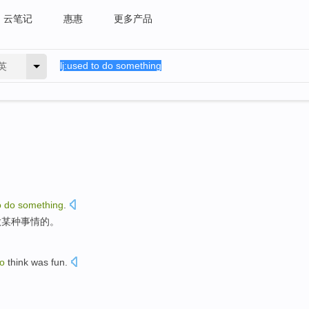
云笔记
惠惠
更多产品
英
o
do
something
.
做
某种事情
的。
to
think was
fun
.
。