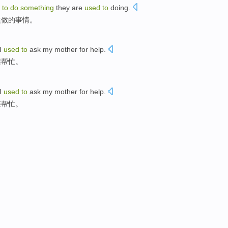
e
to
do
something
they
are
used
to
doing
.
惯
做
的
事情
。
 I
used
to
ask
my
mother
for help
.
亲
帮忙
。
 I
used
to
ask
my
mother
for help
.
亲
帮忙
。