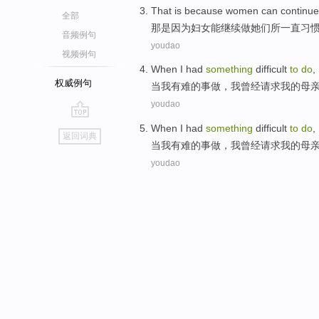
That
is because
women
can
continu
全部
那
是因为
妇女
能
继续
做
她们
所
一直习
音频例句
youdao
视频例句
When
I
had
something
difficult
to
do
,
权威例句
当
我
有难
的事
做
，我
曾经
请求
我
的
母
youdao
go
When
I
had
something
difficult
to
do
,
返回词典
top
当
我
有难
的事
做
，我
曾经
请求
我
的
母
youdao