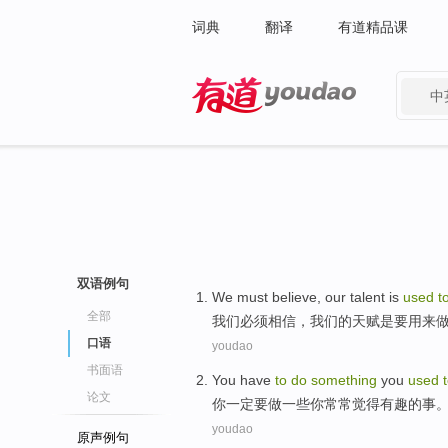
词典
翻译
有道精品课
中
有道 - 网易旗下搜索
双语例句
We
must
believe
,
our
talent
is
used
t
全部
我们
必须
相信
，
我们
的
天赋
是
要
用来
口语
youdao
书面语
You
have
to
do
something
you
used
论文
你
一定
要
做
一些
你
常常
觉得
有趣
的事
youdao
原声例句