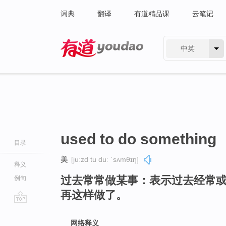
词典
翻译
有道精品课
云笔记
中英
有道 - 网易旗下搜索
used to do something
目录
美
[juːzd tu duː ˈsʌmθɪŋ]
释义
过去常常做某事：表示过去经常
例句
再这样做了。
go
top
网络释义