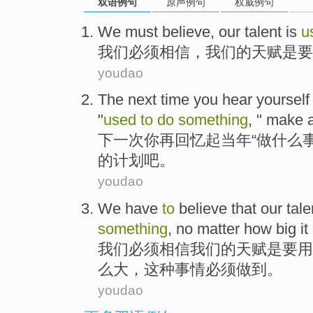
双语例句
原声例句
权威例句
We
must
believe
,
our
talent
is
u
我们
必须
相信
，
我们
的
天赋
是
要
youdao
The
next
time
you
hear yoursel
"
used
to
do
something
, "
make
下一次
你
再
回忆
起当年“
做
什么
的
计划
吧
。
youdao
We
have
to
believe that
our
tale
something
,
no matter
how
big
it
我们
必须
相信
我们
的
天赋
是
要
用
么
大
，
这种
事情
必须
做到。
youdao