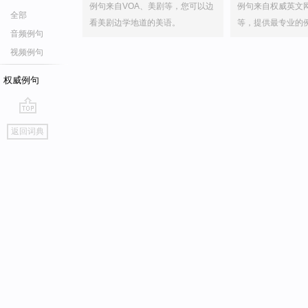
例句来自VOA、美剧等，您可以边
例句来自权威英文
全部
看美剧边学地道的美语。
等，提供最专业的
音频例句
视频例句
权威例句
go
返回词典
top