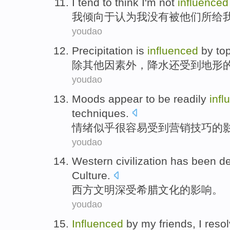
I
tend
to
think
I
'm not
influenced
我
倾向
于
认为
我
没有
被
他们
所
给
youdao
Precipitation
is
influenced
by
to
除
其他
因素
外，
降水
还
受到
地形
youdao
Moods
appear to
be readily
infl
techniques
.
情绪
似乎
很
容易
受到
营销
技巧的
youdao
Western
civilization
has been d
Culture
.
西方
文明
深受
希腊
文化
的影响。
youdao
Influenced
by
my friends
,
I
reso