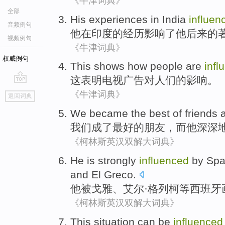
《牛津词典》
全部
His
experiences
in
India
influen
音频例句
他
在
印度
的
经历
影响了
他
后来
的
视频例句
《牛津词典》
权威例句
This
shows how
people are
infl
这
表明
电视
广告
对
人们
的
影响
。
go
《牛津词典》
返回词典
top
We
became
the
best
of
friends
我们
成了
最好
的
朋友
，
而
他
深深
《柯林斯英汉双解大词典》
He
is
strongly
influenced
by
Spa
and
El Greco
.
他
被
戈雅
、
艾尔
·格列柯
等
西班牙
《柯林斯英汉双解大词典》
This situation
can be
influenced