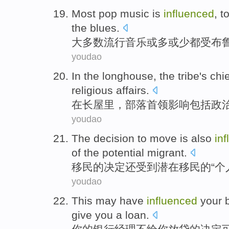
Most
pop
music
is
influenced
, t
the
blues
.
大多数
流行
音乐
或
多或少
都受
布
youdao
In
the longhouse
, the
tribe
's
chie
religious
affairs
.
在
长
屋里
，
部落
首领
影响
包括
政
youdao
The
decision to
move
is also
in
of
the
potential
migrant
.
移民
的
决定
还
受到
潜在
移民
的
“
个
youdao
This
may have
influenced
your
give
you
a
loan
.