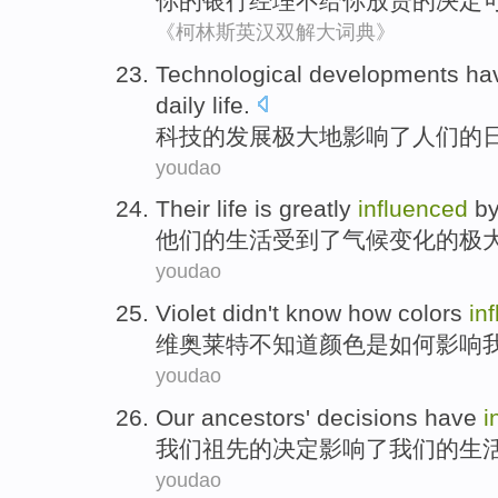
你
的
银行
经理
不
给
你
放贷
的
决定
《柯林斯英汉双解大词典》
T
echnological developments ha
daily life.
科
技的发展极大地影响了人们的
youdao
T
heir life is greatly
influenced
by
他
们的生活受到了气候变化的极
youdao
V
iolet didn't know how colors
in
维
奥莱特不知道颜色是如何影响
youdao
O
ur ancestors' decisions have
i
我
们祖先的决定影响了我们的生
youdao