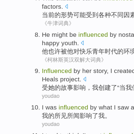
factors
.
当前
的形势
可能
受到
各种不同
因
《牛津词典》
He
might be
influenced
by
nosta
happy
youth
.
他
也许
被
他
对
快乐
青年时代
的
环
《柯林斯英汉双解大词典》
I
nfluenced
by her story, I creat
Heals project.
受
她的故事影响，我创建了“当我
youdao
I
was
influenced
by what I saw 
我
的
所见所闻影响
了我。
youdao