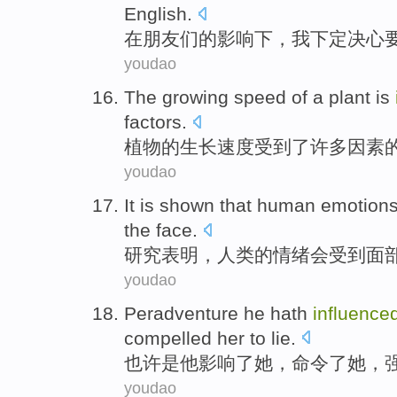
English.
在
朋友
们的
影响下
，
我
下定决心
youdao
The
growing
speed
of
a
plant
is
factors.
植物
的
生长
速度
受到
了
许多
因素
youdao
It is
shown that
human
emotion
the
face
.
研究
表明
，
人类
的
情绪
会
受到
面
youdao
Peradventure
he
hath
influence
compelled
her to
lie
.
也许是
他
影响了
她
，
命令了
她，
youdao