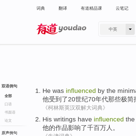
词典
翻译
有道精品课
云笔记
中英
有道 - 网易旗下搜索
双语例句
He
was
influenced
by
the
minima
全部
他
受到
了
20世纪70年代那些极简
口语
《柯林斯英汉双解大词典》
书面语
His
writings
have
influenced
the
论文
他
的
作品
影响
了千百万
人
。
原声例句