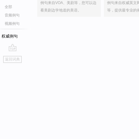
例句来自VOA、美剧等，您可以边
例句来自权威英文
全部
看美剧边学地道的美语。
等，提供最专业的
音频例句
视频例句
权威例句
go
返回词典
top