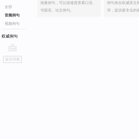
海量例句，可以按难度查看口语、
例句来自权威英文
全部
书面语、论文例句。
等，提供最专业的
音频例句
视频例句
权威例句
go
返回词典
top