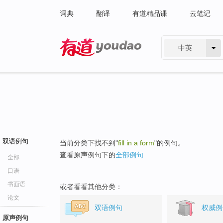
词典
翻译
有道精品课
云笔记
中英
有道 - 网易旗下搜索
双语例句
当前分类下找不到"
fill in a form
"的例句。
查看原声例句下的
全部例句
全部
口语
书面语
或者看看其他分类：
论文
双语例句
权威例
原声例句