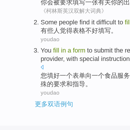
你
会
被
要求
填写
一张
有关
你
的
出
《柯林斯英汉双解大词典》
Some
people
find it
difficult to
fi
有些
人
觉得
表格
不好
填写
。
youdao
You
fill
in
a
form
to
submit
the
r
provider
,
with
special
instructio
您
填
好
一
个
表单
向
一个
食品
服务
殊
的要求
和
指导
。
youdao
更多双语例句