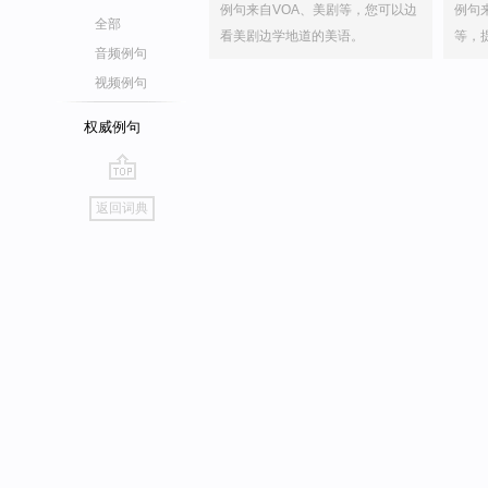
例句来自VOA、美剧等，您可以边
例句
全部
看美剧边学地道的美语。
等，
音频例句
视频例句
权威例句
go
返回词典
top