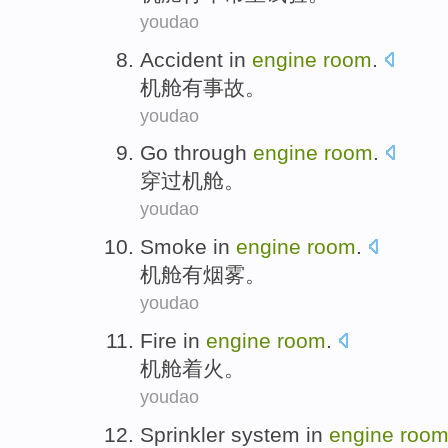
youdao
Accident
in
engine
room
.
机舱
有
事故
。
youdao
Go through
engine
room
.
穿过
机舱
。
youdao
Smoke
in
engine
room
.
机舱
有
烟雾
。
youdao
Fire in
engine
room
.
机舱
着火
。
youdao
Sprinkler
system
in
engine
roo