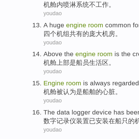
机舱内喷淋
系统
不
工作
。
youdao
A
huge
engine
room
common
fo
四个
机组
共有
的
庞大
机房
。
youdao
Above the
engine
room
is
the c
机舱
上部
是
船员
生活区。
youdao
Engine
room
is
always
regarded
机舱
被
认为
是
船舶
的
心脏
。
youdao
The
data logger
device
has bee
数字
记录仪
装置
已
安装
在
船只
的
youdao