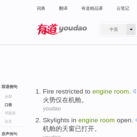
词典
翻译
有道精品课
云笔记
中英
有道 - 网易旗下搜索
双语例句
Fire restricted
to
engine
room
.
全部
火势
仅
在
机舱
。
口语
youdao
书面语
Skylights
in
engine
room
open
.
论文
机舱
的
天窗
已
打开
。
原声例句