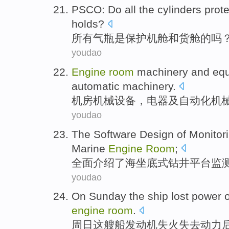
PSCO: Do
all
the
cylinders
prote
holds
?
所有
气瓶是
保护
机舱
和
货舱
的吗
youdao
Engine
room
machinery
and
eq
automatic
machinery.
机房
机械
设备
，
电器
及
自动化
机
youdao
The Software Design
of
Monitor
Marine
Engine
Room
;
全面介绍了
海
坐底式钻井平台
监
youdao
On Sunday
the
ship
lost
power
engine
room
.
周日
这
艘船
发动机
失火
失去
动力