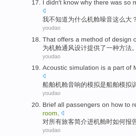
I
didn't
know
why
there
was so
我
不
知道
为什么
机舱
噪音
这么
大
youdao
That
offers
a
method
of
design
o
为
机舱
通风
设计
提供
了
一种
方法
youdao
Acoustic
simulation
is
a
part
of
船舶
机舱
音响
的
模拟
是
船舶模拟
youdao
Brief
all
passengers
on
how to
r
room
.
对
所有
旅客
简介
进
机舱
时
如何
报
youdao