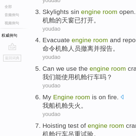
youdao
全部
Skylights
sin
engine
room
open
.
音频例句
机舱的
天窗已
打开。
视频例句
youdao
权威例句
Evacuate
engine
room
and
repo
命令机舱人员
撤离
并
报告。
go
youdao
返回词典
top
Can
we
use
the
engine
room
cr
我们
能
使用
机舱
行车
吗？
youdao
My
Engine
room
is on fire
.
我
船
机舱
失火
。
youdao
Hoisting
test
of
engine
room
cra
机舱
行车吊
重
试验
。