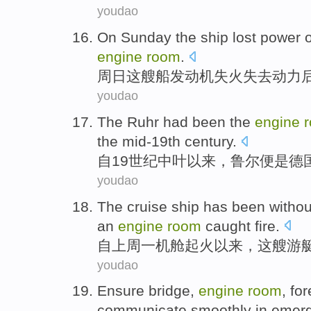
youdao
On Sunday
the
ship
lost
power
engine
room
.
周日
这
艘船
发动机
失火
失去
动力
youdao
The Ruhr
had been
the
engine
the mid-19th
century
.
自
19世纪中叶
以来
，鲁尔便是
德
youdao
The
cruise ship
has been
withou
an
engine
room
caught fire
.
自
上周一
机舱
起火
以来，
这
艘
游
youdao
Ensure
bridge
,
engine
room
,
for
communicate
smoothly
in
emer