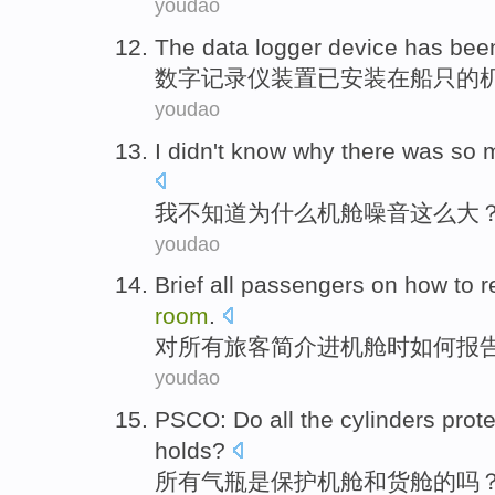
youdao
The
data logger
device
has bee
数字
记录仪
装置
已
安装
在
船只
的
youdao
I
didn't
know
why
there
was so
我
不
知道
为什么
机舱
噪音
这么
大
youdao
Brief
all
passengers
on
how to
r
room
.
对
所有
旅客
简介
进
机舱
时
如何
报
youdao
PSCO: Do
all
the
cylinders
prote
holds
?
所有
气瓶是
保护
机舱
和
货舱
的吗