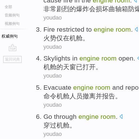
cause
fire in
the
engine
room
.
全部
非常
剧烈
的
爆炸
会
损坏
曲轴箱
防
音频例句
youdao
视频例句
Fire restricted
to
engine
room
.
权威例句
火势
仅
在
机舱
。
youdao
go
Skylights
in
engine
room
open
.
返回词典
top
机舱
的
天窗
已
打开
。
youdao
Evacuate
engine
room
and
repo
命令机舱人员
撤离
并
报告。
youdao
Go through
engine
room
.
穿过
机舱
。
youdao