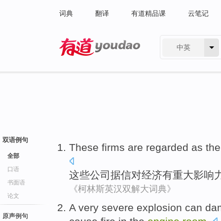
词典
翻译
有道精品课
云笔记
中英
有道 - 网易旗下搜索
双语例句
These
firms
are
regarded
as the
全部
口语
这些
公司
据
信
对
经济
有
重大影响
书面语
《柯林斯英汉双解大词典》
论文
A very
severe
explosion
can
da
原声例句