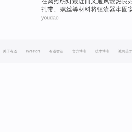
在
离
照明灯
最近而又通风散热良
扎
带、螺丝等材料
将
镇流器
牢固
youdao
关于有道
Investors
有道智选
官方博客
技术博客
诚聘英