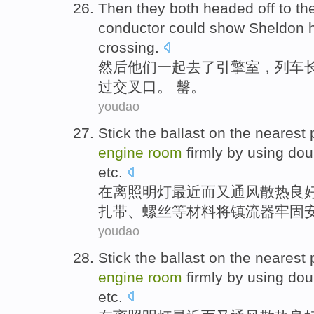
Then
they
both headed off to th
conductor
could
show
Sheldon
crossing
.
然后
他们
一起去了
引擎
室
，
列车
过交叉口。 罊。
youdao
Stick the
ballast
on
the
nearest
engine
room
firmly
by
using
dou
etc
.
在
离
照明灯
最近而又通风散热良
扎
带、螺丝等材料
将
镇流器
牢固
youdao
Stick the
ballast
on
the
nearest
engine
room
firmly
by
using
dou
etc
.