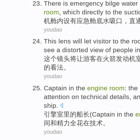
There is
emergency
bilge
water
room
,
which directly to
the sucti
机舱
内设
有
应急
舱
底
水
吸
口
，
直
youdao
This
lens
will
let
visitor
to
the
ro
see
a
distorted
view
of
people
in
这个
镜头
将
让
游客
在
火箭
发动机
的
看法
。
youdao
Captain in
the
engine
room
:
the
attention
on
technical
details,
a
ship.
引擎
室里
的
船长(Captain in the
e
间
和
精力
全花
在
技术
。
youdao