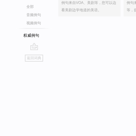
例句来自VOA、美剧等，您可以边
例句
全部
看美剧边学地道的美语。
等，
音频例句
视频例句
权威例句
go
返回词典
top