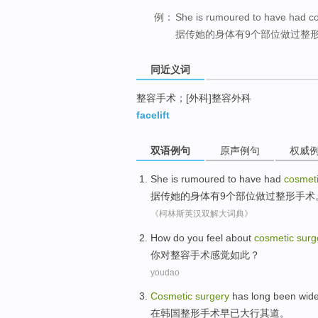
例：
She is rumoured to have had cos
据传她的身体有9个部位做过整
同近义词
整容手术；[外科]整容外科
facelift
双语例句
原声例句
权威
She is rumoured
to
have had
cosmet
据传
她
的
身体
有
9个
部位
做过
整形
手术
《柯林斯英汉双解大词典》
How do
you
feel
about
cosmetic
surg
你
对
整容
手术
感觉如此
？
youdao
Cosmetic
surgery
has long been
wid
在
韩国
整形
手术
早已
大行其道
。