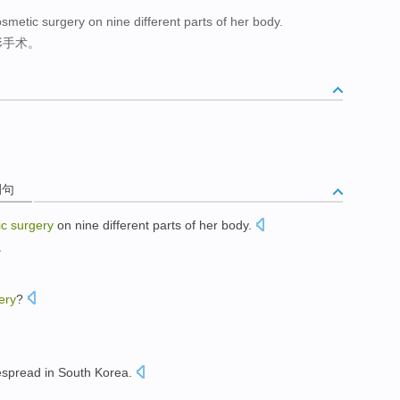
metic surgery on nine different parts of her body.
形手术。
例句
ic
surgery
on
nine
different parts
of
her
body
.
。
ery
?
espread
in
South Korea
.