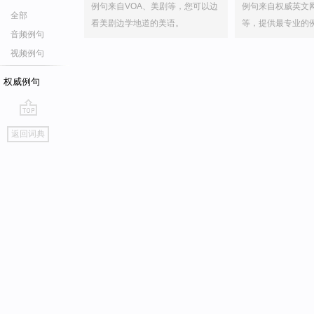
例句来自VOA、美剧等，您可以边
例句来自权威英文
全部
看美剧边学地道的美语。
等，提供最专业的
音频例句
视频例句
权威例句
go
返回词典
top