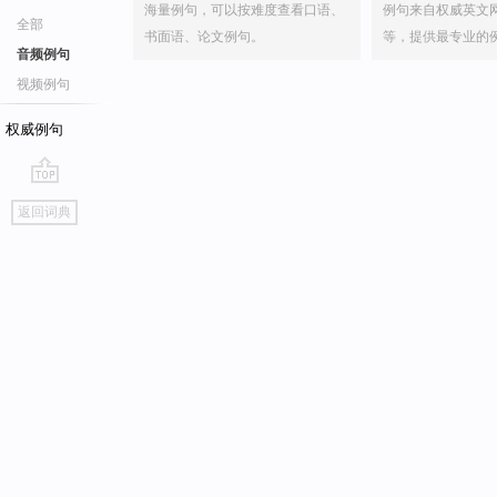
海量例句，可以按难度查看口语、
例句来自权威英文
全部
书面语、论文例句。
等，提供最专业的
音频例句
视频例句
权威例句
go
返回词典
top