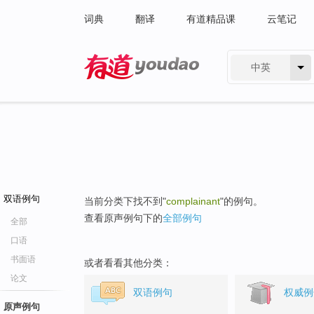
词典
翻译
有道精品课
云笔记
中英
有道 - 网易旗下搜索
双语例句
当前分类下找不到"
complainant
"的例句。
查看原声例句下的
全部例句
全部
口语
书面语
或者看看其他分类：
论文
双语例句
权威例
原声例句