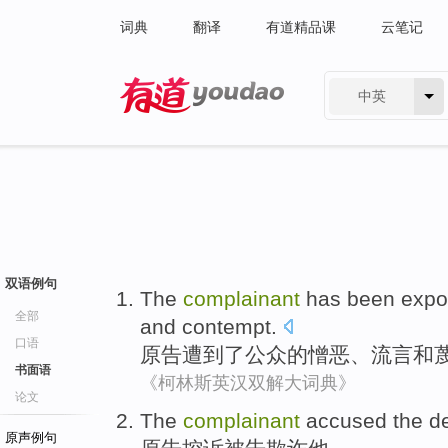
词典
翻译
有道精品课
云笔记
中英
有道 - 网易旗下搜索
双语例句
The
complainant
has been
expo
全部
and
contempt
.
口语
原告遭到
了
公众
的
憎恶
、
流言
和
书面语
《柯林斯英汉双解大词典》
论文
The
complainant
accused
the d
原声例句