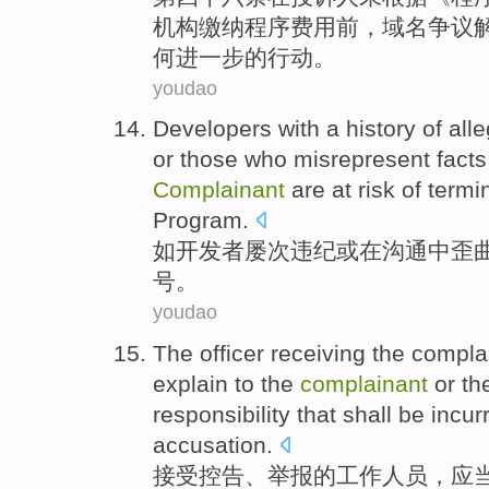
机构缴纳程序
费用
前
，
域名
争议
何进一步
的
行动
。
youdao
Developers with a history of alle
or those who misrepresent
facts
Complainant
are
at
risk of termi
Program.
如
开发者
屡次
违纪
或
在
沟通中
歪
号。
youdao
The
officer
receiving
the
compla
explain to the
complainant
or th
responsibility
that
shall
be
incur
accusation.
接受
控告
、
举报
的
工作人员
，
应