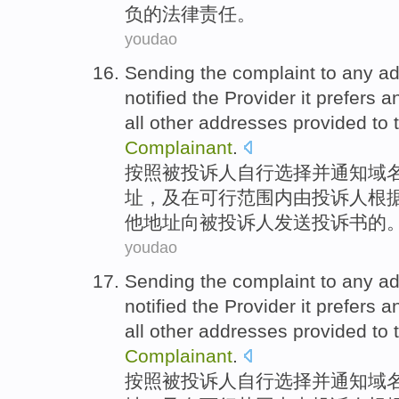
负
的
法律
责任
。
youdao
Sending
the
complaint
to
any
ad
notified
the
Provider
it
prefers
a
all
other
addresses
provided
to
t
Complainant
.
按照被
投诉人
自行
选择
并
通知
域
址
，
及
在
可行
范围
内
由
投诉人根
他
地址
向
被
投诉人
发送
投诉书
的
youdao
Sending
the
complaint
to
any
ad
notified
the
Provider
it
prefers
a
all
other
addresses
provided
to
t
Complainant
.
按照被
投诉人
自行
选择
并
通知
域