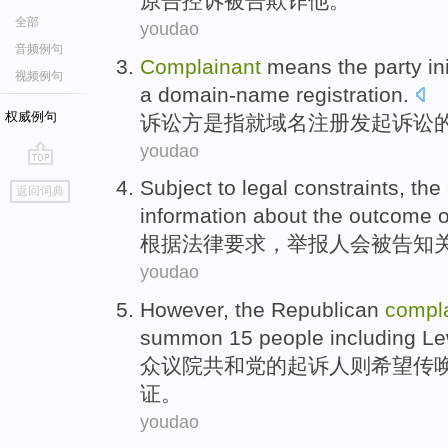
原告
控诉
被告
欺诈
他。
全部
youdao
音频例句
Complainant
means the
party
in
视频例句
a
domain-name
registration
.
权威例句
诉讼
方
是
指
就
域名
注册
发起
诉讼
youdao
go
Subject to
legal
constraints,
the
返回词典
top
information
about
the
outcome
o
根据
法律
要求，
举报人
会
被告知
youdao
However,
the Republican
compl
summon
15
people
including L
众议院
共和党
的
起诉人
则
希望
传
证。
youdao