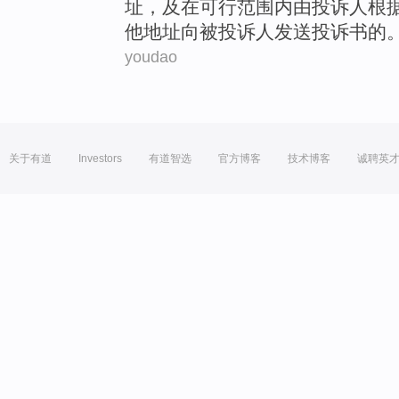
址
，
及
在
可行
范围
内
由
投诉人根
他
地址
向
被
投诉人
发送
投诉书
的
youdao
关于有道
Investors
有道智选
官方博客
技术博客
诚聘英