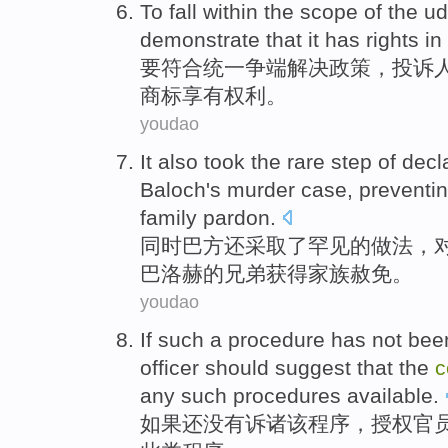
To
fall within the scope of the u
demonstrate that
it
has rights
in
要
符合统一争端解决政策，
投诉
商标
享有
权利。
youdao
It also
took
the
rare
step
of
decla
Baloch's
murder
case,
preventi
family
pardon
.
同时
巴方
还
采取
了
罕见
的
做法，
巴洛赫
的
兄弟
获得
家族
赦免。
youdao
If
such a
procedure
has
not bee
officer
should
suggest that
the
c
any
such
procedures
available
.
如果
还
没有
诉诸该
程序
，
授权
官