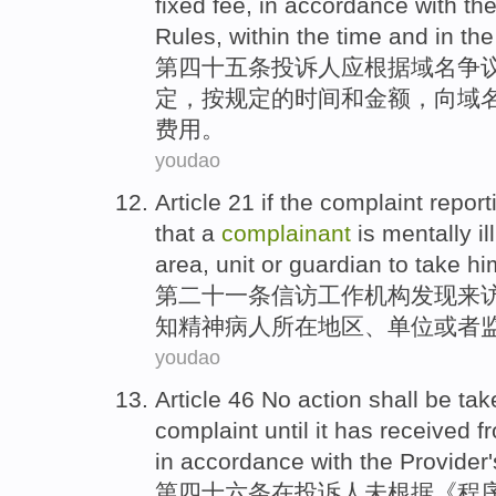
fixed
fee
,
in accordance
with
th
Rules
, within the
time
and
in
the
第四十五
条
投诉人
应
根据
域名争
定，按规定的
时间
和
金额，向域
费用
。
youdao
Article 21 if
the
complaint report
that a
complainant
is mentally
ill
area
,
unit
or
guardian
to
take
hi
第二十一
条
信访
工作机构发现来
知
精神病人所在
地区
、
单位
或者
youdao
Article 46
No
action
shall be
tak
complaint
until
it has received 
in
accordance
with the
Provider
第四十六
条在投诉人未
根据
《
程