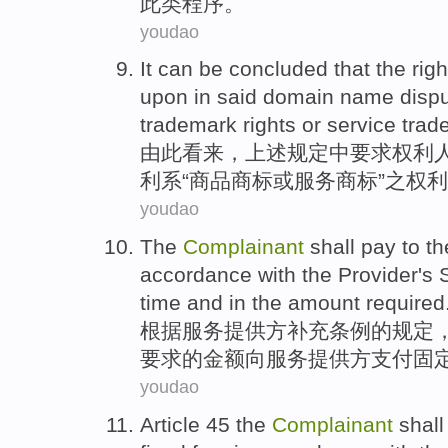
此类
程序
。
youdao
It can be concluded that the righ
upon
in
said
domain name
disp
trademark
rights
or
service
trad
由此看来，上述规定
中
要求
权利
利
系“
商品
商标
或
服务
商标”之权
youdao
The
Complainant
shall
pay
to th
accordance with
the
Provider
's
time
and in the
amount
required
根据
服务
提供
方补充
条例
的
规定
要求的金额
向
服务提供方
支付
固
youdao
Article 45
the
Complainant
shall