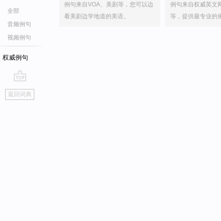
例句来自VOA、美剧等，您可以边
例句来自权威英文
全部
看美剧边学地道的美语。
等，提供最专业的
音频例句
视频例句
权威例句
go
返回词典
top