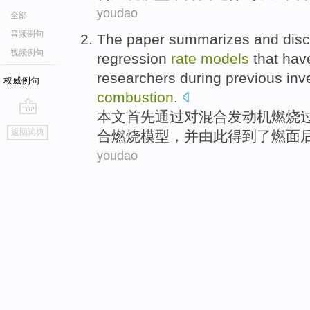
youdao
全部
音频例句
The paper
summarizes and discu
视频例句
regression
rate
models
that
hav
researchers
during
previous inve
权威例句
combustion
.
本文
首先
通过
对
混合
发动机
燃烧
go
返回词典
合燃烧
模型
，并由此
得到
了燃面
top
youdao