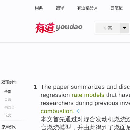
词典
翻译
有道精品课
云笔记
中英
有道 - 网易旗下搜索
双语例句
The paper
summarizes and discu
全部
regression
rate
models
that
hav
口语
researchers
during
previous inve
书面语
combustion
.
论文
本文
首先
通过
对
混合
发动机
燃烧
合燃烧
模型
，并由此
得到
了燃面
原声例句