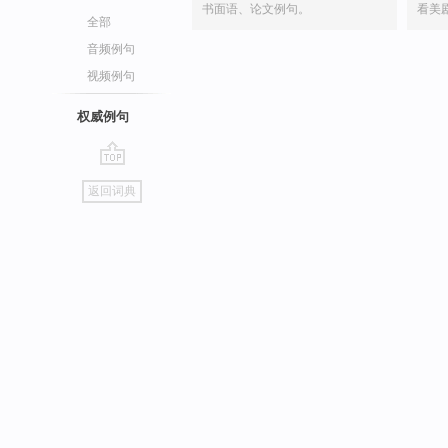
书面语、论文例句。
看美
全部
音频例句
视频例句
权威例句
go
返回词典
top