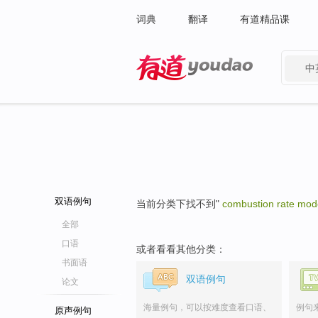
词典
翻译
有道精品课
中
有道 - 网易旗下搜索
双语例句
当前分类下找不到"
combustion rate mod
全部
口语
或者看看其他分类：
书面语
双语例句
论文
海量例句，可以按难度查看口语、
例句
原声例句