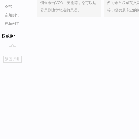
例句来自VOA、美剧等，您可以边
例句来自权威英文
全部
看美剧边学地道的美语。
等，提供最专业的
音频例句
视频例句
权威例句
go
返回词典
top