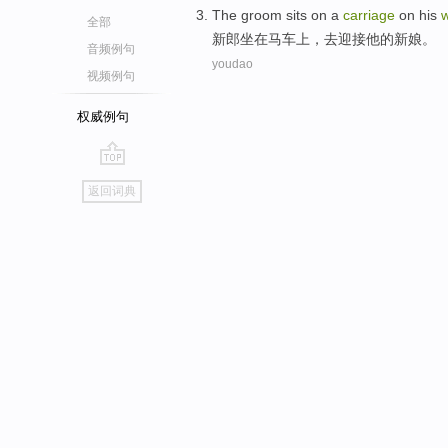
The groom
sits on
a
carriage
on
his
全部
新郎
坐在
马车
上
，
去
迎接
他
的新娘。
音频例句
youdao
视频例句
权威例句
go
返回词典
top