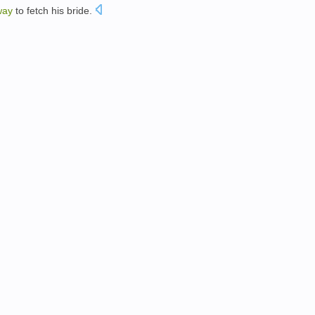
way
to fetch
his
bride
.