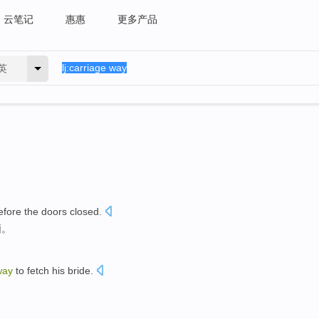
云笔记
惠惠
更多产品
英
efore
the
doors
closed
.
厢
。
way
to fetch
his
bride
.