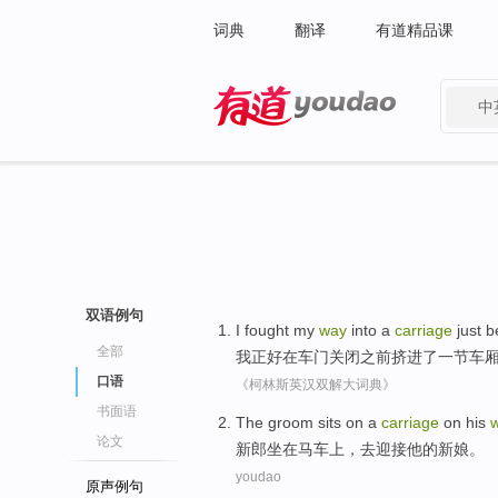
词典
翻译
有道精品课
中
有道 - 网易旗下搜索
双语例句
I
fought my
way
into
a
carriage
just
b
全部
我
正好
在
车门
关闭
之前
挤
进
了一
节车
口语
《柯林斯英汉双解大词典》
书面语
The groom
sits on
a
carriage
on
his
论文
新郎
坐在
马车
上
，
去
迎接
他
的新娘。
youdao
原声例句