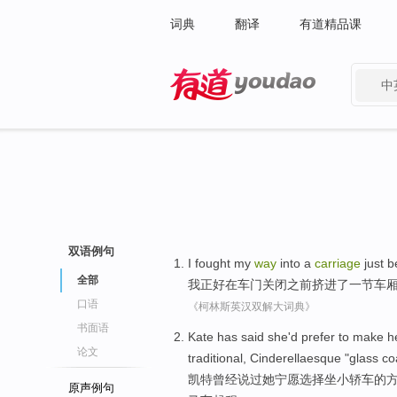
词典
翻译
有道精品课
中
有道 - 网易旗下搜索
双语例句
I
fought my
way
into
a
carriage
just
b
全部
我
正好
在
车门
关闭
之前
挤
进
了一
节车
口语
《柯林斯英汉双解大词典》
书面语
Kate
has
said
she
'd prefer
to make h
论文
traditional
, Cinderellaesque "
glass
co
凯特
曾经
说过
她
宁愿
选择坐小轿车的
原声例句