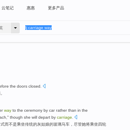
云笔记
惠惠
更多产品
英
efore
the
doors
closed
.
厢
。
er
way
to the ceremony by car
rather
than in
the
ach
,"
though
she
will
depart by
carriage
.
方式
而
不是乘坐
传统
的
灰姑娘的
玻璃
马车
，
尽管
她
将
乘坐四轮