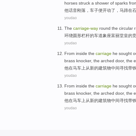
horses
struck a shower
of
sparks
fro
他
话音刚落，
车子
便开动了，
马蹄
在
youdao
The
carriage-
way
round the
circular
r
环绕
圆形
栏杆
的车道象座富丽堂皇的
youdao
From
inside the
carriage
he
sought o
brass
knocker
, the arched
door
,
the 
他
在
马车
上
从
新的
建筑物
中间
寻找
带
youdao
From
inside the
carriage
he
sought o
brass
knocker
, the arched
door
,
the 
他
在
马车
上
从
新的
建筑物
中间
寻找
带
youdao