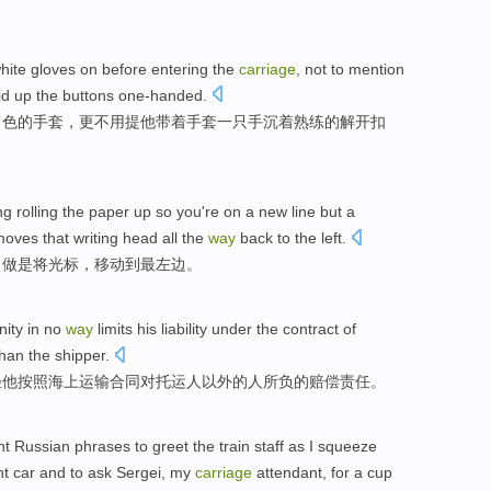
hite
gloves on before entering the
carriage
,
not to mention
id up the buttons one-handed
.
白色
的手套，更
不用
提
他
带着手套一只手
沉着
熟练
的解开扣
g rolling the
paper
up
so you
're
on a new line but a
moves
that writing head all
the
way
back
to
the
left
.
当做
是
将
光标
，
移动
到
最
左边
。
nity
in no
way
limits
his
liability
under
the
contract
of
than
the
shipper.
轻
他
按照
海上
运输
合同
对托运人以外
的
人
所负的赔偿
责任
。
nt
Russian
phrases
to
greet
the train staff as I squeeze
nt car
and
to ask
Sergei
, my
carriage
attendant
,
for
a cup