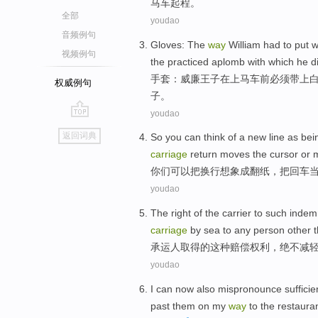
马车起程。
全部
youdao
音频例句
Gloves
: The
way
William
had to
put
w
视频例句
the
practiced
aplomb
with which
he
d
手套
：
威廉王子
在上马车前
必须
带上
权威例句
子。
youdao
go
返回词典
So
you
can
think
of a new
line
as bein
top
carriage
return moves the
cursor
or
你们
可以
把
换行
想象
成翻
纸
，
把
回车
youdao
The
right
of
the
carrier
to
such
indem
carriage
by sea
to any
person
other 
承运人
取得
的
这种
赔偿
权利
，绝不减
youdao
I
can
now
also
mispronounce
sufficie
past
them
on
my
way
to
the
restaura