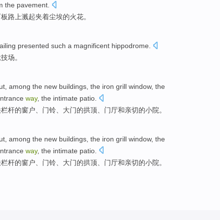
m
the
pavement
.
石板路上溅起夹着尘埃
的
火花
。
ailing
presented such a
magnificent hippodrome
.
竞技场。
ut
,
among
the
new
buildings
, the iron grill
window
, the
entrance
way
, the
intimate
patio
.
铁栏杆
的
窗户
、门铃、
大门
的
拱顶
、
门厅
和
亲切
的
小院
。
ut
,
among
the
new
buildings
, the iron grill
window
, the
entrance
way
, the
intimate
patio
.
铁栏杆
的
窗户
、门铃、
大门
的
拱顶
、
门厅
和
亲切
的
小院
。