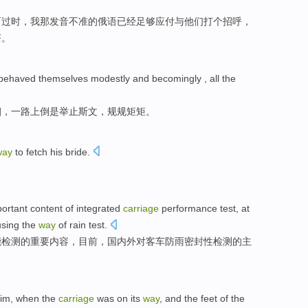
而过时，我
那
发音不准的
俄语
已经
足够
应付与
他们
打个
招呼
，
茶
。
behaved themselves modestly and becomingly
, all the
烟，一路上倒是举止斯文，
规规矩矩
。
way
to fetch
his
bride
.
ortant
content
of
integrated
carriage
performance test,
at
using the
way
of
rain
test
.
能检测
的
重要
内容
，
目前
，
国内外
对客车防雨密封性检测的
主
im,
when the
carriage
was on its
way
, and the feet
of
the