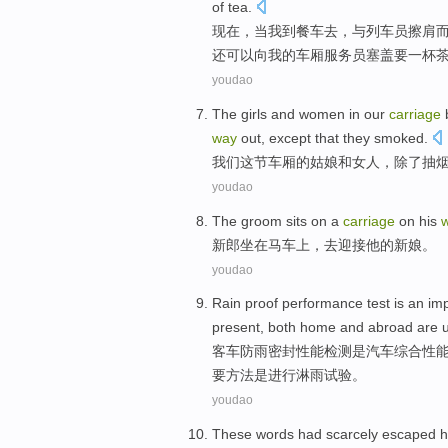
of
tea
.
现在
，当
我
到
餐车去，
与
列车员擦肩
还
可以
向
我
的
车厢
服务员
塞
盖
要
一杯
youdao
The
girls
and
women
in
our
carriage
way
out,
except
that they
smoked
.
我们
这
节车厢
的
姑娘
和
女人
，
除了
抽
youdao
The groom
sits on
a
carriage
on
his
新郎
坐在
马车
上
，
去
迎接
他
的新娘。
youdao
Rain
proof
performance
test
is
an imp
present
,
both home and abroad
are
客车
防
雨
密封
性能
检测
是
汽车
综合
性
要
方法
是进行
淋雨
试验
。
youdao
These words
had scarcely
escaped h