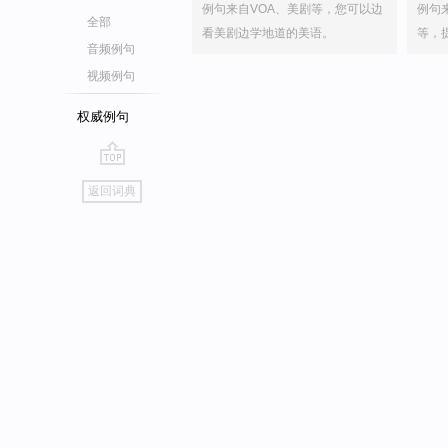
例句来自VOA、美剧等，您可以边
例句
全部
看美剧边学地道的美语。
等，
音频例句
视频例句
权威例句
go
返回词典
top