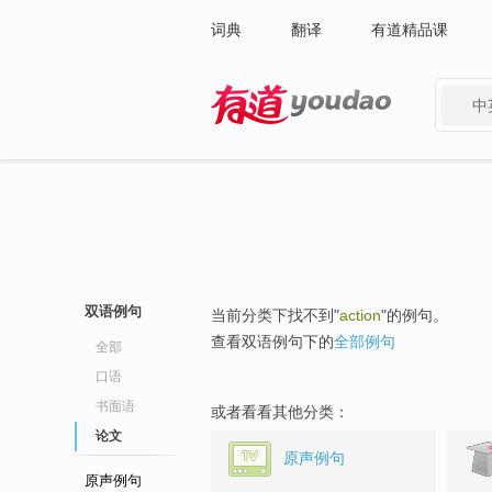
词典
翻译
有道精品课
中
有道 - 网易旗下搜索
双语例句
当前分类下找不到"
action
"的例句。
查看双语例句下的
全部例句
全部
口语
书面语
或者看看其他分类：
论文
原声例句
原声例句