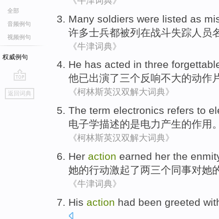
《牛津词典》
全部
Many
soldiers
were
listed
as
mi
音频例句
许多
士兵
都被
列
在
战斗
失踪人员
视频例句
《牛津词典》
权威例句
He
has
acted in
three
forgettabl
他
已
出演
了
三个
反响不大
的
动作
go
《柯林斯英汉双解大词典》
返回词典
top
The term
electronics
refers to el
电子学
描述的是电力
产生
的
作用
《柯林斯英汉双解大词典》
Her
action
earned
her the
enmit
她
的
行动
激起了
两
三个
同事
对
她
《牛津词典》
His
action
had been greeted wit