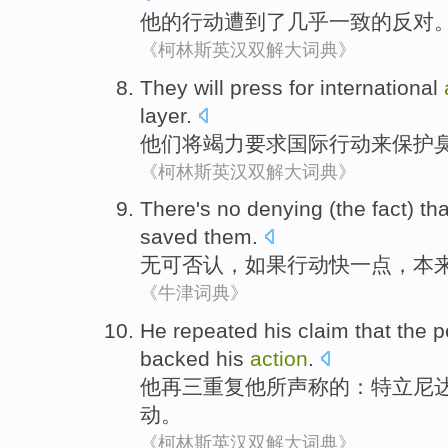
他
的
行动
遭到
了
几乎
一致的
反对
《柯林斯英汉双解大词典》
They
will
press
for
international
layer
.
他们
将
竭力
要求
国际
行动
来
保护
《柯林斯英汉双解大词典》
There's no denying
(the fact) th
saved
them
.
无可
否认，如果
行动
快一点
，
本
《牛津词典》
He
repeated
his
claim that
the
p
backed
his
action
.
他
再三重复
他
所
声称
的
：
特立尼
动
。
《柯林斯英汉双解大词典》