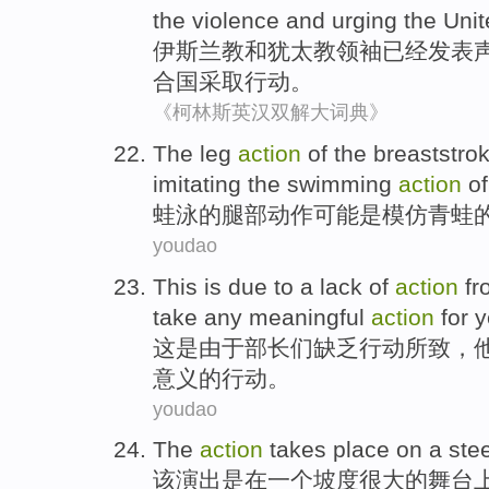
the
violence
and urging
the Uni
伊斯兰教
和
犹太教
领袖
已经
发表
合国
采取
行动。
《柯林斯英汉双解大词典》
The
leg
action
of
the breaststro
imitating
the
swimming
action
o
蛙泳的
腿部
动作
可能
是
模仿
青蛙
youdao
This
is
due to
a
lack of
action
fr
take
any
meaningful
action
for 
这
是
由于
部长
们
缺乏
行动
所致，
意义
的行动。
youdao
The
action
takes
place
on
a
ste
该
演出是
在
一个
坡度
很大的舞台