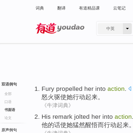
词典
翻译
有道精品课
云笔记
中英
有道 - 网易旗下搜索
双语例句
Fury
propelled
her
into
action
.
全部
怒火
驱使
她
行动
起来。
口语
《牛津词典》
书面语
His
remark
jolted
her
into
action
论文
他
的话
使
她
猛然
醒悟
而
行动
起来
原声例句