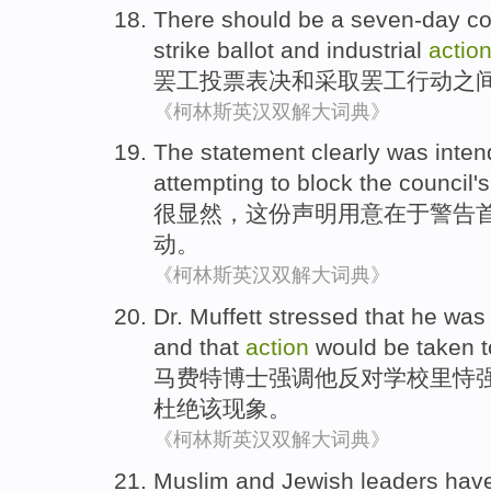
There
should be
a
seven-day
co
strike
ballot
and
industrial
actio
罢工
投票表决
和
采取罢工行动
之
《柯林斯英汉双解大词典》
The statement
clearly was
inte
attempting to
block
the council
's
很
显然
，
这份
声明
用意
在于
警告
动。
《柯林斯英汉双解大词典》
Dr.
Muffett
stressed that
he
was
and
that
action
would be
taken t
马费特
博士
强调
他
反对
学校
里
恃
杜绝
该
现象。
《柯林斯英汉双解大词典》
Muslim
and
Jewish
leaders
hav