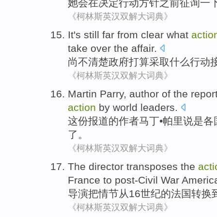
她
会
在
决定
行动方针
之前
征询
一
《柯林斯英汉双解大词典》
It's still far from
clear
what
actio
take
over
the affair
.
尚
不
清楚
政府
打算
采取
什么
行动
《柯林斯英汉双解大词典》
Martin
Parry
,
author
of
the repor
action
by world
leaders
.
这份
报道
的
作者
马丁
•
帕里说是
各
了
。
《柯林斯英汉双解大词典》
The director transposes
the
acti
France
to post-Civil
War
Americ
导演
把
情节
从
16世纪
的
法国
转换
《柯林斯英汉双解大词典》