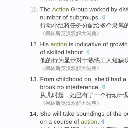
The
Action
Group
worked
by div
number
of
subgroups
.
行动
小组
将
任务
分配给
多个
隶属
《柯林斯英汉双解大词典》
His
action
is indicative
of
growi
of
skilled
labour
.
他
的
行为
显示
对于
熟练
工人
短缺
《柯林斯英汉双解大词典》
From
childhood
on,
she
'd had
a
brook no
interference
.
从
儿时
起，
她
已有
了一个
行动
计
《柯林斯英汉双解大词典》
She
will
take soundings
of the
p
on
a course of
action
.