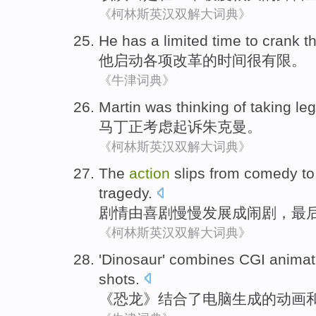
《柯林斯英汉双解大词典》
He
has
a limited
time
to
crank
t
他
启动各项改革
的
时间
很
有限。
《牛津词典》
Martin
was thinking
of
taking le
马丁
正
考虑起诉朱克曼。
《柯林斯英汉双解大词典》
The
action
slips
from
comedy
t
tragedy
.
剧情
由
喜剧
慢慢发展
成
闹剧，
最
《柯林斯英汉双解大词典》
'
Dinosaur
'
combines
CGI
animat
shots
.
《
恐龙
》
结合了
电脑生成的
动画