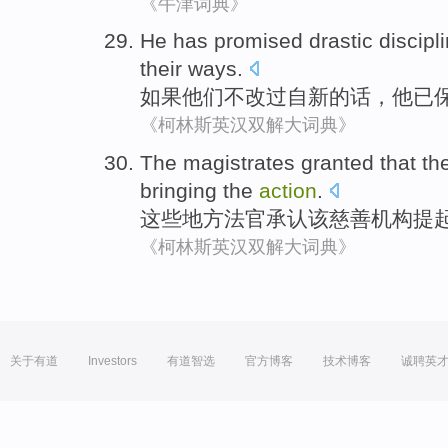
《牛津词典》
He
has
promised
drastic discipl
their ways.
如果
他们
不
改过
自新的话，
他
已
《柯林斯英汉双解大词典》
The
magistrates
granted that
th
bringing
the
action
.
这些
地方法官
承认
该
慈善机构
提
《柯林斯英汉双解大词典》
关于有道
Investors
有道智选
官方博客
技术博客
诚聘英