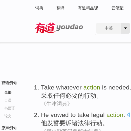
词典
翻译
有道精品课
云笔记
中英
有道 - 网易旗下搜索
双语例句
Take
whatever
action
is needed
全部
采取
任何
必要
的
行动
。
口语
《牛津词典》
书面语
He
vowed
to take
legal
action
.
论文
他
发誓
要诉诸
法律
行动。
原声例句