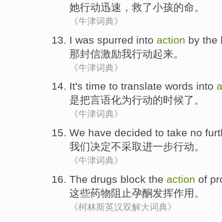
她
行动
迅速
，
救
了
小孩
的
命。
《牛津词典》
I
was
spurred into
action
by the
那封信
激励
我
行动起来
。
《牛津词典》
It
's
time
to translate
words
into
a
是
把
言语
化为行动
的
时候
了。
《牛津词典》
We
have decided
to take
no
fur
我们
决定
不
采取
进一步
行动
。
《牛津词典》
The
drugs
block
the
action
of p
这些
药物
阻止
孕
酮
发挥
作用
。
《柯林斯英汉双解大词典》