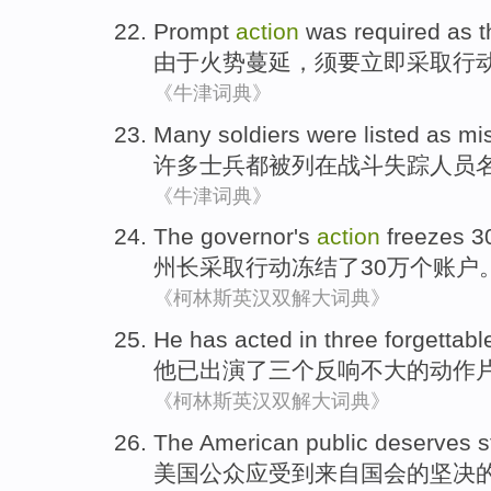
Prompt
action
was required
as
t
由于
火势
蔓延
，
须要立即
采取行
《牛津词典》
Many
soldiers
were
listed
as
mi
许多
士兵
都被
列
在
战斗
失踪人员
《牛津词典》
The governor's
action
freezes
3
州长
采取行动
冻结了
30万个
账户
《柯林斯英汉双解大词典》
He
has
acted in
three
forgettabl
他
已
出演
了
三个
反响不大
的
动作
《柯林斯英汉双解大词典》
The American
public
deserves
s
美国
公众
应受到
来自
国会
的
坚决