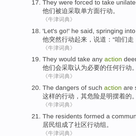
They
were forced to
take
unilate
他们
被迫
采取
单方面
行动
。
《牛津词典》
'
Let's
go
!'
he
said
,
springing into
他
突然
行动起来
，
说道
：“
咱们
走
《牛津词典》
They
would
take
any
action
dee
他们
会
采取
认为
必要的
任何
行动
《牛津词典》
The
dangers
of
such
action
are 
这样
的
行动
，其
危险
是
明摆着的
《牛津词典》
The residents
formed
a
commun
居民
组成
了
社区
行动
组。
《牛津词典》