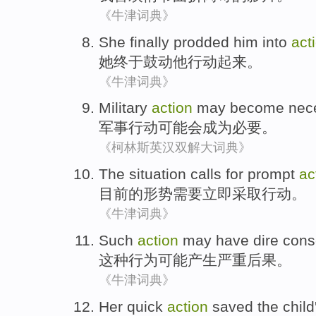
《牛津词典》
She
finally
prodded
him
into
act
她
终于
鼓动
他
行动
起来。
《牛津词典》
Military
action
may
become
nec
军事
行动
可能会
成为
必要
。
《柯林斯英汉双解大词典》
The situation
calls for
prompt
ac
目前
的形势
需要
立即
采取行动。
《牛津词典》
Such
action
may
have dire
cons
这种
行为
可能
产生
严重后果。
《牛津词典》
Her
quick
action
saved
the
child