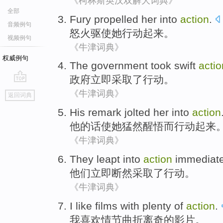
《柯林斯英汉双解大词典》
全部
Fury
propelled
her
into
action
.
音频例句
怒火
驱使
她
行动
起来。
视频例句
《牛津词典》
权威例句
The
government
took
swift
actio
政府
立即
采取了
行动
。
go
《牛津词典》
返回词典
top
His
remark
jolted
her
into
action
他
的话
使
她
猛然
醒悟
而
行动
起来
《牛津词典》
They
leapt
into
action
immediate
他们
立即
断然
采取了
行动
。
《牛津词典》
I
like
films
with plenty
of
action
.
我
喜欢
情节曲折离奇
的
影片
。