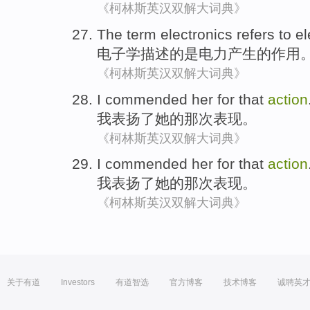
《柯林斯英汉双解大词典》
The term
electronics
refers to el
电子学
描述的是电力
产生
的
作用
《柯林斯英汉双解大词典》
I
commended
her
for
that
action
我
表扬
了
她
的
那次表现。
《柯林斯英汉双解大词典》
I
commended
her
for
that
action
我
表扬
了
她
的
那次表现。
《柯林斯英汉双解大词典》
关于有道
Investors
有道智选
官方博客
技术博客
诚聘英