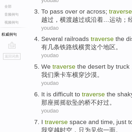
youdao
全部
To
pass
over
or
across;
traverse
音频例句
越过，
横渡
越过
或
沿着…运动；
视频例句
youdao
权威例句
Several
railroads
traverse
the
di
有几
条铁路线
横贯
这个
地区。
go
youdao
返回词典
top
We
traverse
the
desert
by
truck
我们
乘
卡车
横穿
沙漠
。
youdao
It
is difficult to
traverse
the
shak
那
座
摇摇
欲坠的
桥
不好过。
youdao
I
traverse
space and time
,
just t
我
穿越
时空
，
只为
见
你
一面。