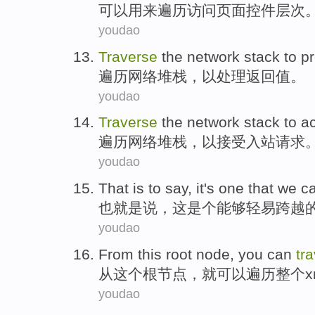
可以
用来
遍历
访问
页面
控件
层次
youdao
Traverse
the
network
stack
to
p
遍
历
网络
堆栈
，
以
处理
返回
值
。
youdao
Traverse
the
network
stack
to
a
遍
历
网络
堆栈
，
以
接受
入
站
请求
youdao
That
is
to say,
it
's one
that
we c
也就是说
，
这
是个
能够
轻易
跨越
youdao
From
this
root
node
,
you
can
tr
从
这个
根
节点
，
就
可以
遍历
整个
x
youdao