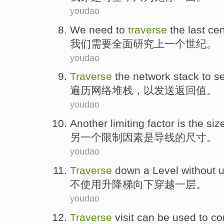
youdao
We
need to
traverse
the
last
cen
我们
需要
全面
研究上一个世纪。
youdao
Traverse
the
network
stack
to
s
遍
历
网络
堆栈
，
以
发送
返回
值
。
youdao
Another
limiting
factor
is
the
siz
另一个
限制
因素
是
导线
的
尺寸
。
youdao
Traverse
down
a
Level
without
u
不
使用
升降梯向下
穿越
一
层
。
youdao
Traverse
visit
can be
used to
co