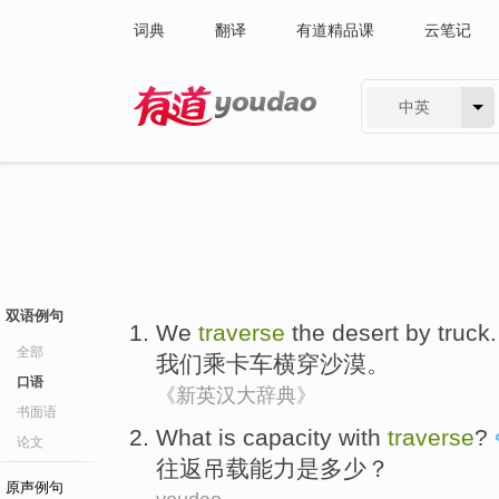
词典
翻译
有道精品课
云笔记
中英
有道 - 网易旗下搜索
双语例句
We
traverse
the
desert
by
truck
.
全部
我们
乘
卡车
横穿
沙漠
。
口语
《新英汉大辞典》
书面语
What
is
capacity
with
traverse
?
论文
往返
吊载
能力
是
多少？
原声例句