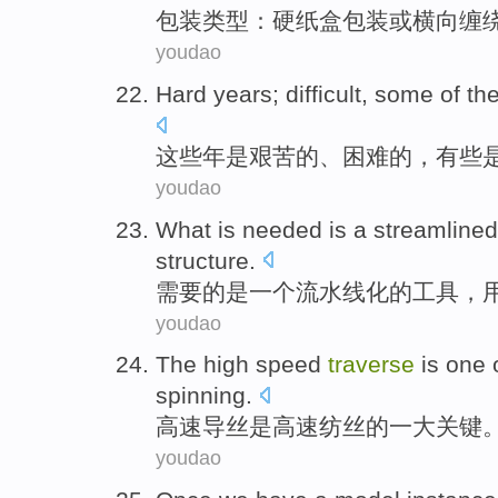
包装
类型
：硬
纸盒
包装
或
横向
缠
youdao
Hard years
;
difficult
,
some
of
the
这些年
是艰苦
的
、
困难
的，
有些
youdao
What is
needed
is
a
streamlined
structure
.
需要
的
是
一个
流水线化
的
工具
，
youdao
The high
speed
traverse
is
one
spinning
.
高速
导丝
是
高速
纺丝
的
一
大关键
youdao