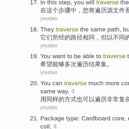
In
this
step
,
you
will
traverse
the
在
这个
步骤
中，
您
将
遍
历
源
文件
youdao
They
traverse
the
same
path
,
bu
它们
所
经
的
路径
相同
，
但
以
不同
youdao
You want
to be able to
traverse
希望
能够
多次
遍历
结果
集
。
youdao
You can
traverse
much more
co
same
way
.
用
同样的方式也
可以
遍历
非常
复
youdao
Package
type
:
Cardboard core
,
coil
.