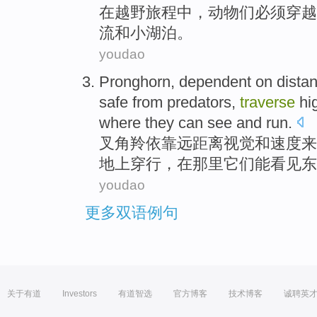
在
越野
旅程中
，
动物们
必须
穿越
流
和
小
湖泊
。
youdao
Pronghorn
,
dependent on
dista
safe from predators
,
traverse
hi
where
they
can
see
and
run
.
叉角
羚
依靠
远距离
视觉
和
速度
来
地上
穿行，
在那里
它们
能
看见东
youdao
更多双语例句
关于有道
Investors
有道智选
官方博客
技术博客
诚聘英