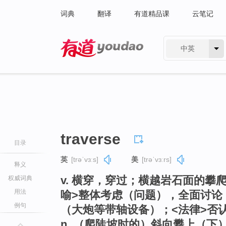
词典
翻译
有道精品课
云笔记
中英
有道 - 网易旗下搜索
traverse
目录
英
[trəˈvɜːs]
美
[trəˈvɜːrs]
释义
v. 横穿，穿过；横越岩石面的攀
权威词典
用法
喻>整体考虑（问题），全面讨论
例句
（大炮等带轴设备）；<法律>否
n. （爬陡坡时的）斜向攀上（