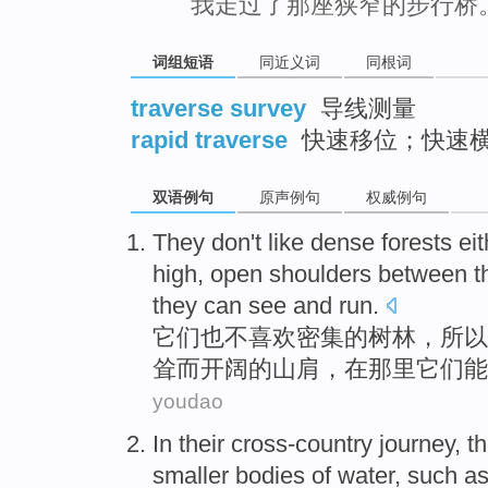
我走过了那座狭窄的步行桥
词组短语
同近义词
同根词
traverse survey
导线测量
rapid traverse
快速移位；快速
双语例句
原声例句
权威例句
They
don't
like
dense
forests
eit
high,
open
shoulders
between
t
they
can
see
and
run
.
它们
也
不
喜欢
密集
的
树林
，
所以
耸而
开阔
的山
肩
，
在那里
它们
能
youdao
In
their cross-country
journey
, t
smaller
bodies
of
water,
such a