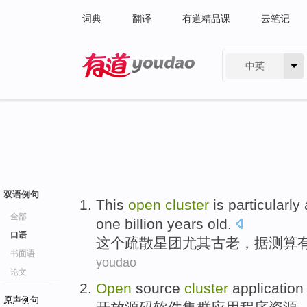
词典
翻译
有道精品课
云笔记
中英
有道 - 网易旗下搜索
双语例句
This
open
cluster
is particularly
全部
one billion
years old
.
口语
这个
疏散
星团
尤其
古老
，据
测算
书面语
youdao
论文
Open
source
cluster
application
原声例句