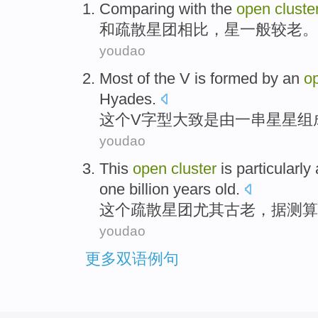
Comparing
with
the
open
cluste
和
疏散
星团
相比
，
星一般
较老。
youdao
Most
of
the
V
is
formed
by
an
o
Hyades
.
这个
V
字型大致
是
由
一
串
星星
组
youdao
This
open
cluster
is particularly
one billion
years old
.
这个
疏散
星团
尤其
古老
，据
测算
youdao
更多双语例句