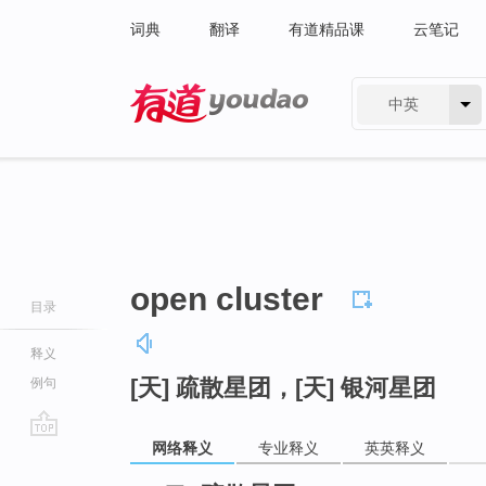
词典
翻译
有道精品课
云笔记
中英
有道 - 网易旗下搜索
open cluster
目录
释义
[天] 疏散星团，[天] 银河星团
例句
网络释义
专业释义
英英释义
go
top