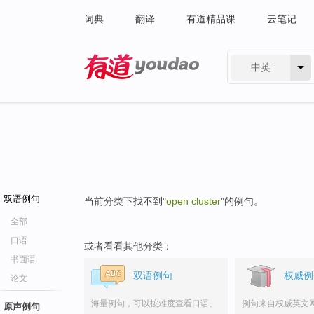
词典
翻译
有道精品课
云笔记
中英
有道 - 网易旗下搜索
双语例句
当前分类下找不到"
open cluster
"的例句。
全部
口语
或者看看其他分类：
书面语
双语例句
权威例
论文
海量例句，可以按难度查看口语、
例句来自权威英文
原声例句