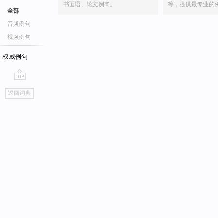
书面语、论文例句。
等，提供最专业的
全部
音频例句
视频例句
权威例句
go
返回词典
top