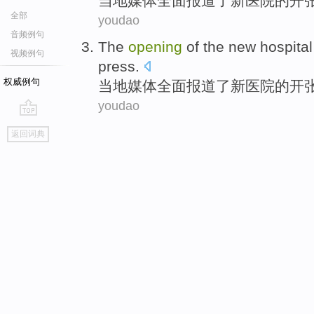
当地
媒体
全面
报道了
新
医院
的
开
全部
youdao
音频例句
The
opening
of
the
new
hospital
视频例句
press
.
权威例句
当地
媒体
全面
报道了
新
医院
的
开
youdao
go
返回词典
top