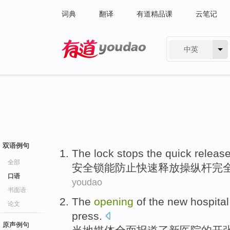
词典
翻译
有道精品课
云笔记
中英
有道 - 网易旗下搜索
双语例句
The lock
stops the
quick
releas
全部
安全
锁能防止
快速
释放
操纵杆
完
口语
youdao
书面语
The
opening
of
the
new
hospital
论文
press
.
原声例句