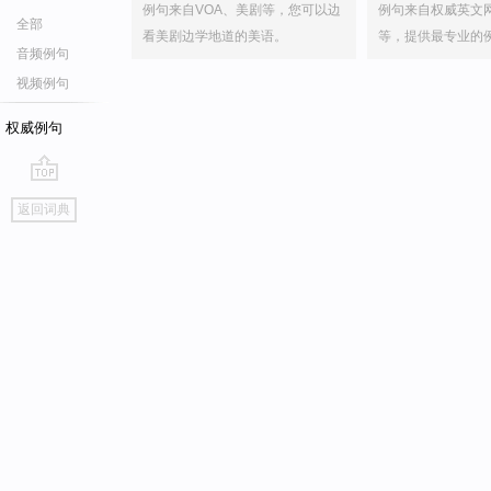
例句来自VOA、美剧等，您可以边
例句来自权威英文
全部
看美剧边学地道的美语。
等，提供最专业的
音频例句
视频例句
权威例句
go
返回词典
top