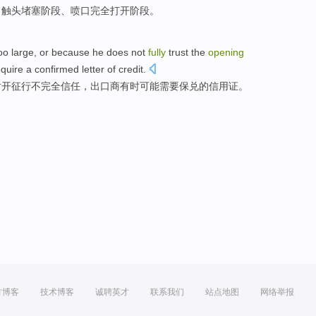
、
触
头
堵塞
阶段、
喷口
完全
打开
阶段。
oo large
,
or
because he
does not
fully
trust
the
opening
equire
a confirmed
letter
of
credit
.
对开征
行
不
完全
信任
，
出口商
有时
可能
需要
保
兑
的
信用证。
方博客
技术博客
诚聘英才
联系我们
站点地图
网络举报