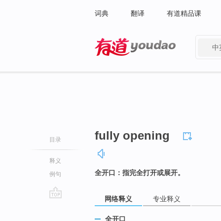
词典
翻译
有道精品课
中
有道 - 网易旗下搜索
fully opening
目录
释义
全开口：指完全打开或展开。
例句
网络释义
专业释义
go
top
全开口