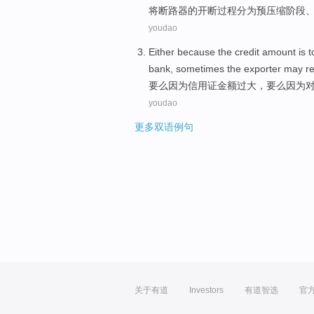
将断路器的开
断
过程
分为
预
压缩
阶段
youdao
Either
because
the
credit
amount is
t
bank,
sometimes
the exporter
may
r
要么
因为
信用证
金额
过大
，
要么
因为
youdao
更多双语例句
关于有道
Investors
有道智选
官