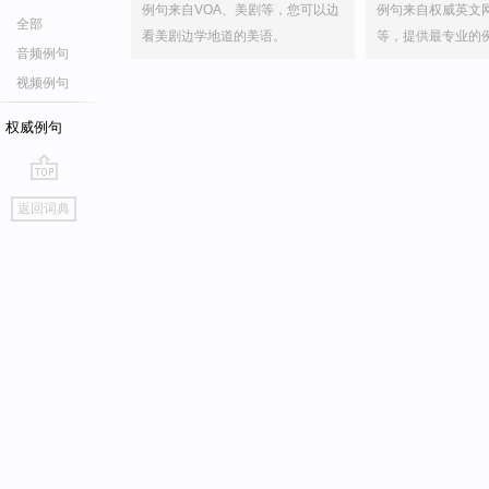
例句来自VOA、美剧等，您可以边
例句来自权威英文
全部
看美剧边学地道的美语。
等，提供最专业的
音频例句
视频例句
权威例句
go
返回词典
top