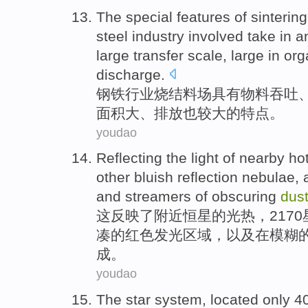
The special
features
of
sintering
steel
industry
involved take in 
large
transfer
scale
, large
in or
discharge.
钢铁
行业
烧结
料场
具有
物料
吞吐
面积
大
、
排放
也
较大
的
特点。
youdao
Reflecting
the light of
nearby
ho
other
bluish
reflection
nebulae
,
and
streamers
of
obscuring
dus
这反映
了
附近
恒星
的
光热，2170
凑
的
红色
发光
区域
，
以及
在
模糊
成。
youdao
The
star
system
, located only 