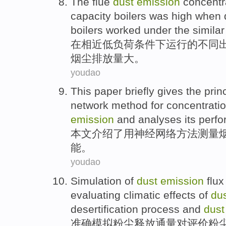
The
flue
dust
emission
concentr
capacity
boilers
was
high
when
boilers worked
under
the
similar
在
相近
低
负荷条件
下
运行
的
不同
烟尘
排放量大
。
youdao
This
paper briefly gives
the
prin
network
method
for
concentrati
emission
and
analyses
its
perf
本文
介绍
了
用
神经
网络
方法
测量
能。
youdao
Simulation
of
dust
emission
flux
evaluating
climatic
effects
of
du
desertification process
and
dust
准确模拟
粉尘
释放
通量
对
评价
粉