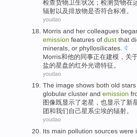
检查
货物
卫生
状况
；
检测
货物
在
辐射
以及
排放物
是否
符合
标准
。
youdao
Morris
and
her
colleagues
bega
emission
features
of
dust
that
di
minerals
,
or
phyllosilicates
.
Morris
和
他
的
同事
正在
建模
，关
盐
的星盘的
红外
光谱
特征
。
youdao
The
image
shows
both
old
stars
globular
cluster
and
emission
f
图像
既
显示
了
老
星
，也显示了新
团
和
我们自己
星系
尘埃
的
辐射
。
youdao
Its
main
pollution sources were