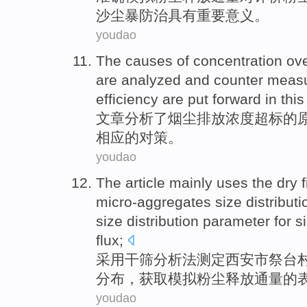
沙尘暴防治具有重要意义。
youdao
The
causes
of
concentration
ov
are
analyzed
and
counter
measu
efficiency
are
put forward in this
文章
分析了
烟尘
排放
浓度
超标
的
相应的
对策
。
youdao
The article mainly
uses the
dry
f
micro-aggregates
size
distributi
size distribution
parameter
for s
flux
;
采用
干
筛
分析法
测定
西安市祭台
分布
，
获取
模拟
粉尘
释放
通量的
youdao