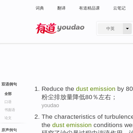
词典
翻译
有道精品课
云笔记
中英
有道 - 网易旗下搜索
双语例句
Reduce
the
dust
emission
by
80
全部
粉尘
排放量
降低
80％左右；
口语
youdao
书面语
The
characteristics
of
turbulenc
论文
the
dust
emission
conditions
we
原声例句