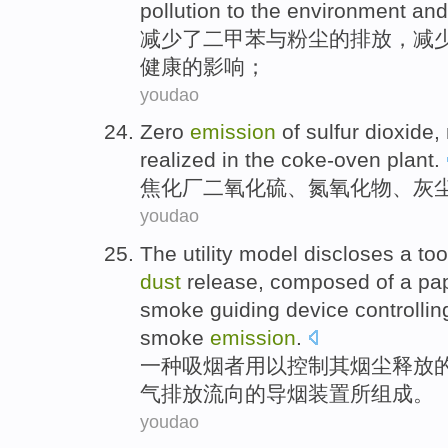
pollution
to
the
environment
and
减少
了
二甲苯
与
粉尘
的
排放
，
减
健康的影响；
youdao
Zero
emission
of
sulfur dioxide
,
realized in the coke-oven plant
.
焦化厂
二氧化硫
、
氮氧化物
、
灰
youdao
The utility model discloses a too
dust
release
,
composed
of
a
pap
smoke
guiding
device
controllin
smoke
emission
.
一
种
吸烟者
用以
控制
其
烟尘
释放
气排放
流向
的
导
烟
装置
所组成。
youdao