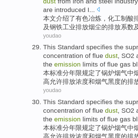
dust
from iron
and
steel
industr
are
introduced
I...
本文介绍了
有色
冶炼
，
化工
制
酸
及
钢铁
工业
排放
烟尘
的排放
系数
youdao
This
Standard
specifies
the
sup
concentration
of
flue
dust
,
SO2
the
emission
limits
of
flue gas
b
本
标准分年限
规定
了锅炉
烟气
中
高
允许
排放
浓度
和烟气
黑
度
的
排
youdao
This
Standard
specifies
the
sup
concentration
of
flue
dust
,
SO2
the
emission
limits
of
flue gas
b
本
标准分年限
规定
了锅炉
烟气
中
高
允许
排放
浓度
和烟气
黑
度
的
排