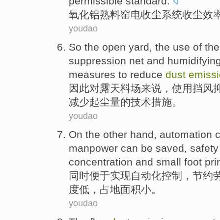
permissible standard
.
氧化铝熟料
窑
电
收
尘
系统
收
尘
效
youdao
So
the
open
yard, the
use
of
the
suppression
net
and
humidifyin
measures
to
reduce
dust
emiss
因此
对
露天
料场来说，
使用
挡风
减少起尘量的
技术
措施。
youdao
On the other
hand
,
automation
c
manpower
can be
saved
,
safety
concentration
and
small
foot prin
同时便于
实现
自动化控制
，
节约
度
低
，占地面积小。
youdao