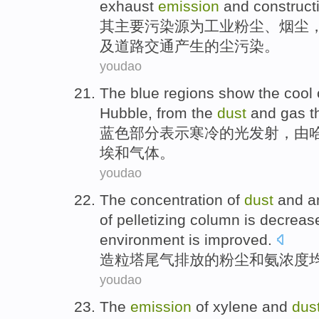
exhaust
emission
and
construct
其
主要
污染源
为
工业
粉尘
、
烟尘
及
道路交通
产生的
尘
污染。
youdao
The
blue
regions
show
the
cool
Hubble
,
from
the
dust
and
gas
t
蓝色
部分
表示
寒冷
的
光
发射
，
由
埃
和
气体
。
youdao
The
concentration
of
dust
and
a
of
pelletizing
column
is
decreas
environment
is
improved
.
造粒
塔
尾气
排放
的
粉尘
和
氨
浓度
youdao
The
emission
of
xylene
and
dus