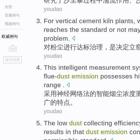
研究
了
沙尘暴
过程
中
湍流作用
、
全部
youdao
音频例句
For
vertical
cement
kiln plants,
视频例句
reaches the standard or not ma
权威例句
problem
.
对
粉尘
进行达标治理，
是决定
立
youdao
go
返回词典
top
This
intelligent
measurement
sy
flue-
dust
emission
possesses
h
range
.
采用神经网络法
的
智能
烟尘
浓度
广
的特点。
youdao
The
low
dust
collecting
efficienc
results in
that
dust
emission
con