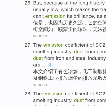
But
,
because
of
the
long history
usually
low
,
which
makes
the
tra
can't
emission
its
brilliance
, as
a
但是
，也
因为
历史
久远
，
它
的
空
街
空间如一
颗
蒙尘的珍珠，
无法
youdao
The
emission
coefficient
of SO2
smelting
industry
,
dust
from
cem
dust
from iron and steel industry
are …
本文介绍了
有色
冶炼
，
化工
制
酸
及
钢铁
工业
排放
烟尘
的排放
系数
youdao
The
emission
coefficient
of SO2
smelting
industry
,
dust
from
cem