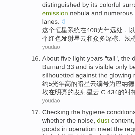
distinguished
by its
colorful
surr
emission
nebula
and
numerous
lanes
.
这个
恒星
系统
在400
光年
远处，
个
红色
发射
星云
和
众多
深
棕、浅
youdao
About
five
light-years "
tall
",
the
Barnard
33
and
is
visible
only
b
silhouetted
against the glowing
约
5
光年
高
的
暗
星云
编号
为
巴
纳德
埃
在明亮的
发射
星云
IC 434的衬
youdao
Checking
the
hygiene
condition
whether
the
noise
,
dust
content
goods
in
operation
meet the
req