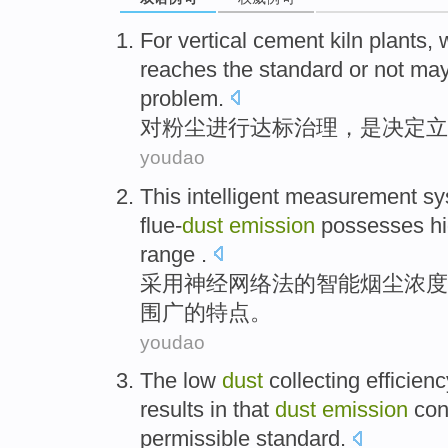
For
vertical
cement
kiln plants,
reaches the standard or not ma
problem
.
对
粉尘
进行达标治理，
是决定
立
youdao
This
intelligent
measurement
sy
flue-
dust
emission
possesses
h
range
.
采用神经网络法
的
智能
烟尘
浓度
围广
的特点。
youdao
The
low
dust
collecting
efficienc
results in
that
dust
emission
con
permissible standard
.