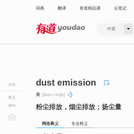
词典
翻译
有道精品课
云笔记
中英
有道 - 网易旗下搜索
dust emission
目录
美
[dʌst ɪˈmɪʃn]
释义
粉尘排放，烟尘排放；扬尘量
例句
网络释义
专业释义
go
top