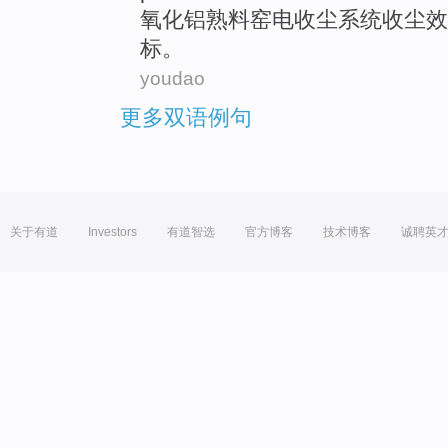
氧化铝熟料
窑
电
收
尘
系统
收
尘
效
标
。
youdao
更多双语例句
关于有道
Investors
有道智选
官方博客
技术博客
诚聘英