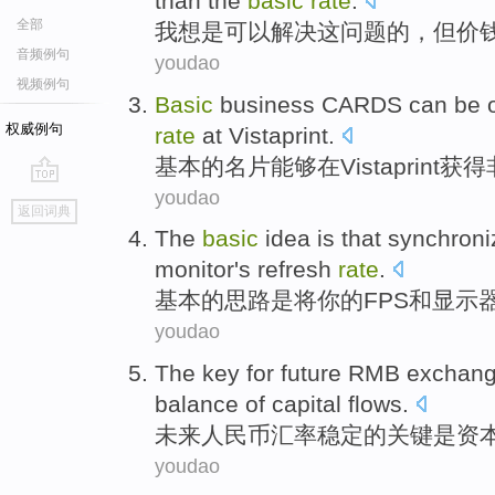
than
the
basic
rate
.
全部
我
想
是
可以
解决
这
问题
的，
但
价
音频例句
youdao
视频例句
Basic
business CARDS
can be
权威例句
rate
at
Vistaprint.
基本
的
名片
能够
在Vistaprint
获得
youdao
go
返回词典
top
The
basic
idea
is
that synchron
monitor
's
refresh
rate
.
基本
的
思路
是
将
你
的
FPS
和
显示
youdao
The
key
for
future
RMB
exchan
balance
of
capital
flows
.
未来
人民币
汇率
稳定
的
关键
是
资
youdao