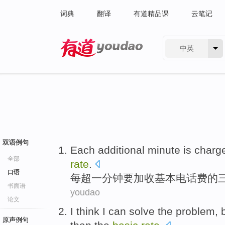
词典
翻译
有道精品课
云笔记
中英
有道 - 网易旗下搜索
双语例句
Each
additional
minute
is charge
全部
rate
.
口语
每
超一
分钟
要
加收
基本
电话费
的
书面语
youdao
论文
I
think
I
can
solve
the
problem
,
原声例句