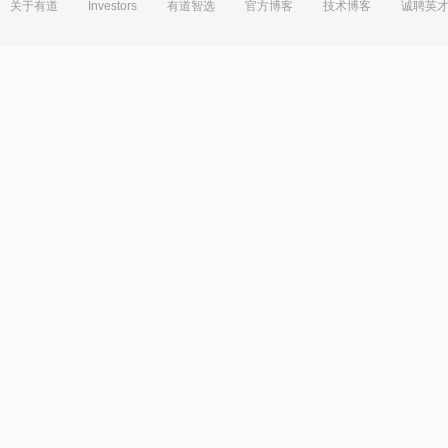
关于有道
Investors
有道智选
官方博客
技术博客
诚聘英