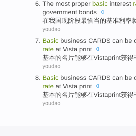
The most
proper
basic
interest
r
government bonds
.
在我国现阶段
最
恰当
的
基准
利率
youdao
Basic
business CARDS
can be
rate
at
Vista
print
.
基本
的
名片
能够
在
Vista
print
获得
youdao
Basic
business CARDS
can be
rate
at
Vista
print
.
基本
的
名片
能够
在
Vista
print
获得
youdao