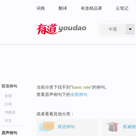
词典
翻译
有道精品课
云笔记
中英
有道 - 网易旗下搜索
双语例句
当前分类下找不到"
basic rate
"的例句。
查看原声例句下的
全部例句
全部
口语
书面语
或者看看其他分类：
论文
双语例句
权威例
原声例句