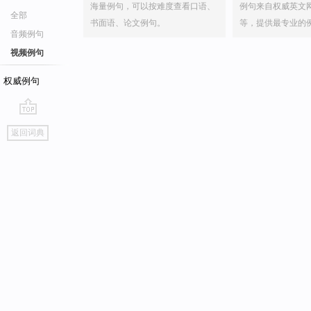
海量例句，可以按难度查看口语、
例句来自权威英文
全部
书面语、论文例句。
等，提供最专业的
音频例句
视频例句
权威例句
go
返回词典
top