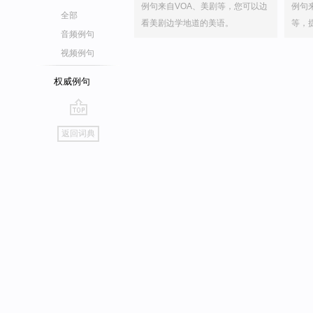
例句来自VOA、美剧等，您可以边
例句
全部
看美剧边学地道的美语。
等，
音频例句
视频例句
权威例句
go
返回词典
top