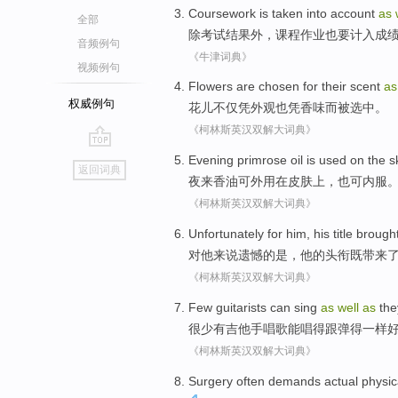
Coursework
is taken into account
as
全部
除
考试
结果
外，
课程
作业
也
要计入成
音频例句
《牛津词典》
视频例句
Flowers
are chosen
for their
scent
a
权威例句
花儿
不仅凭外观也凭
香味
而
被
选中。
《柯林斯英汉双解大词典》
go
Evening primrose
oil is used
on
the
s
返回词典
top
夜来
香油可外用
在
皮肤
上
，也可内服
《柯林斯英汉双解大词典》
Unfortunately
for
him
,
his
title
brough
对
他
来说
遗憾
的是，
他
的
头衔
既
带来
《柯林斯英汉双解大词典》
Few
guitarists
can
sing
as
well
as
the
很少有
吉他手
唱歌
能
唱得跟
弹
得
一样
《柯林斯英汉双解大词典》
Surgery
often
demands
actual
physic