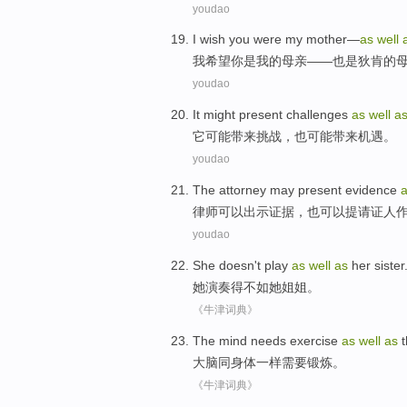
youdao
I
wish
you
were
my
mother
—
as
well
我
希望
你
是
我
的
母亲
——
也是
狄
肯的
youdao
It
might
present
challenges
as
well
a
它
可能
带来挑战
，
也
可能
带来机遇
。
youdao
The attorney
may
present
evidence
律师
可以
出示
证据
，
也
可以
提请
证人
youdao
She
doesn't
play
as
well
as
her
sister
她
演奏
得不如
她
姐姐
。
《牛津词典》
The mind
needs
exercise
as
well
as
t
大脑
同
身体
一样
需要
锻炼
。
《牛津词典》