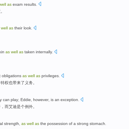
well
as
exam
results
.
绩。
s
well
as
their
look
.
kin
as
well
as
taken internally
.
。
t
obligations
as
well
as
privileges
.
了
特权
也
带来了
义务
。
y can play
;
Eddie
,
however
,
is an
exception
.
好
，
而
艾迪
是个
例外
。
al strength
,
as
well
as
the possession
of
a strong
stomach
.