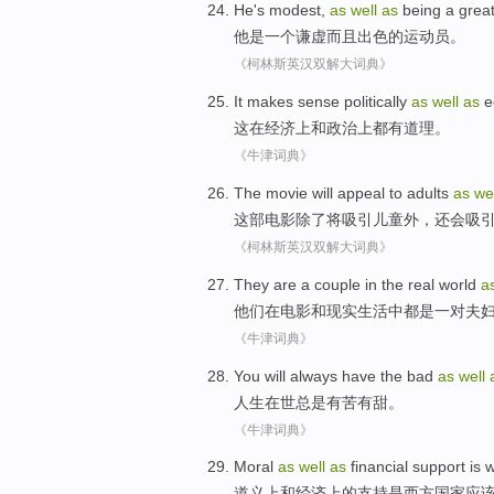
He
's
modest
,
as
well
as
being
a
grea
他
是
一
个
谦虚
而且
出色的
运动员
。
《柯林斯英汉双解大词典》
It
makes
sense
politically
as
well
as
e
这
在
经济上和
政治上
都
有道理
。
《牛津词典》
The movie
will
appeal to
adults
as
wel
这部
电影除了
将
吸引儿童外，还会
吸
《柯林斯英汉双解大词典》
They
are
a couple
in
the
real
world
a
他们
在
电影
和
现实
生活
中
都是
一对
夫
《牛津词典》
You will
always
have
the bad
as
well
人生在世
总是
有
苦
有甜。
《牛津词典》
Moral
as
well
as
financial
support
is
w
道义上
和
经济上
的
支持
是
西方
国家
应