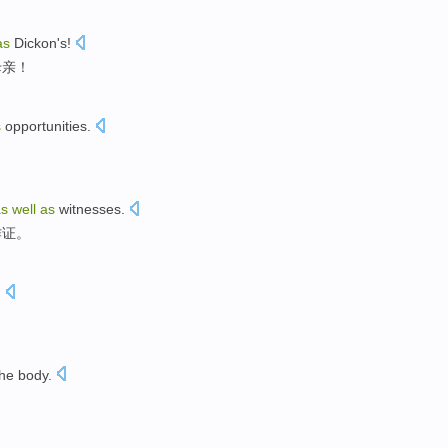
as
Dickon
's!
母亲！
s
opportunities
.
as
well
as
witnesses
.
作证。
.
he
body
.