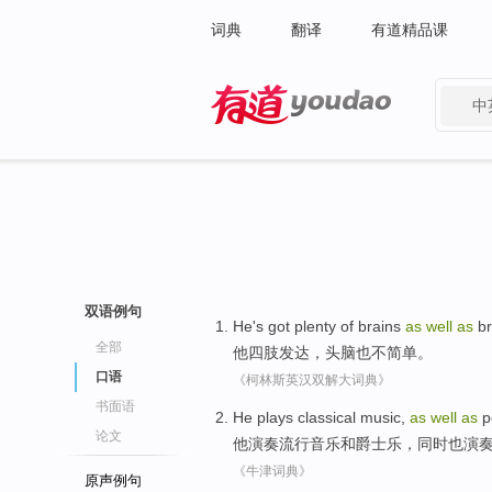
词典
翻译
有道精品课
中
有道 - 网易旗下搜索
双语例句
He
's got plenty of
brains
as
well
as
b
全部
他
四肢发达，
头脑
也
不
简单
。
口语
《柯林斯英汉双解大词典》
书面语
He
plays
classical
music
,
as
well
as
p
论文
他
演奏
流行音乐
和
爵士乐，
同时
也演
《牛津词典》
原声例句