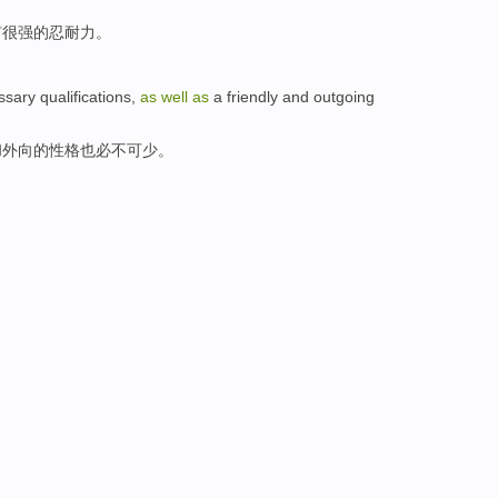
有
很强
的
忍耐力。
ssary
qualifications
,
as
well
as
a
friendly
and
outgoing
和
外向
的
性格也
必不可少。