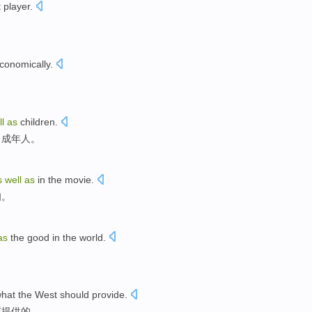
t
player
.
conomically
.
l
as
children
.
引
成年人
。
s
well
as
in
the movie.
妇。
as
the good in the world.
hat
the West
should
provide
.
该
提供
的。