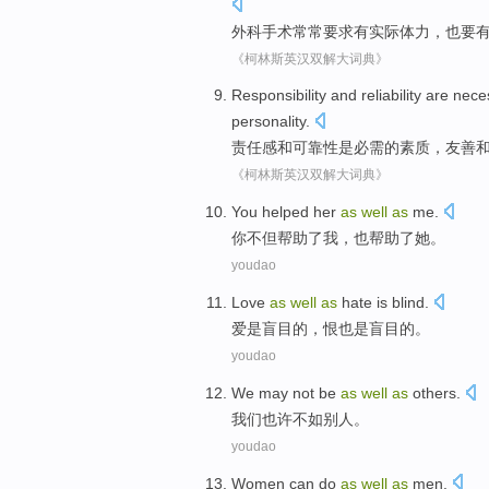
外科手术
常常
要求有
实际
体力
，
也
要
《柯林斯英汉双解大词典》
Responsibility
and
reliability
are
nece
personality
.
责任感
和
可靠性
是
必需
的
素质
，
友善
《柯林斯英汉双解大词典》
You
helped
her
as
well
as
me
.
你
不但
帮助
了
我
，
也
帮助了
她
。
youdao
Love
as
well
as
hate
is
blind
.
爱
是
盲目
的，
恨
也是
盲目的。
youdao
We
may
not be
as
well
as
others
.
我们
也许
不如
别人
。
youdao
Women
can
do
as
well
as
men
.