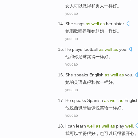
女人
可以
做
得
和
男人
一样
好
。
youdao
She
sings
as
well
as
her
sister
.
她
唱歌唱得
和
她
姐姐
一样
好
。
youdao
He
plays football
as
well
as
you
.
他
和
你足球
踢
得
一样
好
。
youdao
She
speaks English
as
well
as
you
.
她
的
英语
说得和
你
一样
好
。
youdao
He
speaks
Spanish
as
well
as
Englis
他
说
西班牙语
像
说
英语
一样
好
。
youdao
I
can
learn
well
as
well
as
play
well
.
我
可以
学
得
很
好
，
也
可以玩得很开心