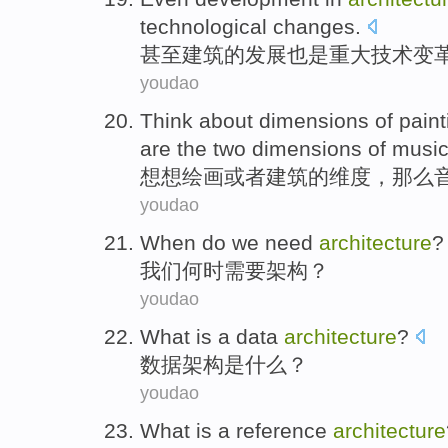
technological
changes
.
甚至
建筑
的
发展
也是
重大
技术
变
youdao
Think about
dimensions
of
paint
are
the
two
dimensions
of musi
想想
绘画
或者
建筑
的
维度
，
那么
youdao
When do
we
need
architecture
?
我们
何时
需要
架构
？
youdao
What
is
a
data
architecture
?
数据
架构
是
什么
？
youdao
What
is
a reference
architecture