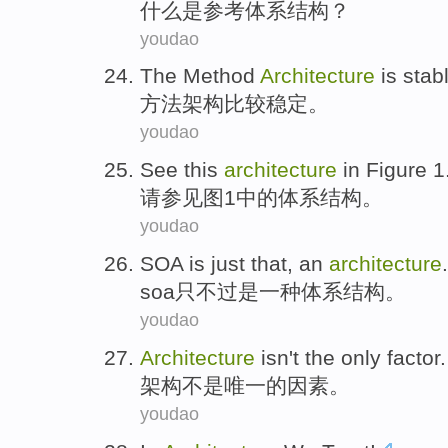
什么
是
参考
体系结构
？
youdao
The
Method
Architecture
is stab
方法
架构
比较
稳定。
youdao
See this
architecture
in
Figure
1
请
参见
图
1
中的
体系结构
。
youdao
SOA
is
just that
,
an
architecture
.
soa
只不过
是
一种
体系结构
。
youdao
Architecture
isn't
the only
factor
.
架构
不是
唯一
的
因素
。
youdao