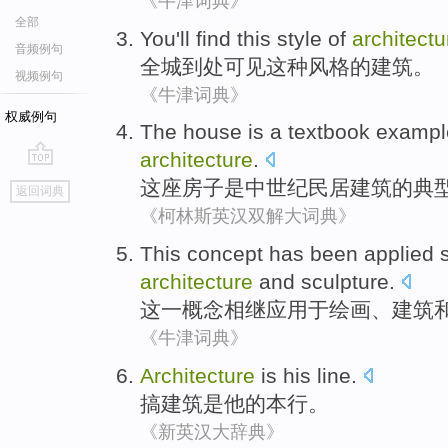
《牛津词典》
全部
You'll
find
this
style
of
architectu
音频例句
全城
到处可见
这种
风格
的
建筑
。
视频例句
《牛津词典》
权威例句
The house
is
a textbook
examp
architecture
.
go
这座
房子
是
中世纪民居建筑
的
典
返回词典
top
《柯林斯英汉双解大词典》
This
concept
has been
applied
architecture
and
sculpture
.
这
一概念
相继
应用于
绘画
、
建筑
《牛津词典》
Architecture
is
his
line
.
搞建筑
是
他
的
本行
。
《新英汉大辞典》