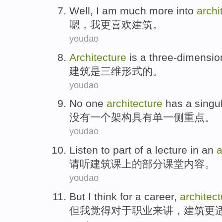
Well
,
I am
much more
into
archi
嗯
，
我
更
喜欢
建筑
。
youdao
Architecture
is
a three-dimensio
建筑
是
三
维形式的。
youdao
No
one
architecture
has
a singu
没有
一个
架构
具有
单一
侧重点
。
youdao
Listen to
part
of
a
lecture
in an
a
请
听
建筑
课上
的
部分
课堂内容
。
youdao
But
I
think
for
a
career
,
architect
但
我
觉得
对于
职业来讲
，
建筑
更