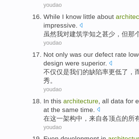
youdao
While
I
know little
about
archite
impressive
.
虽然
我
对
建筑学知之甚少
，但
那
youdao
Not only
was
our
defect rate
low
design
were superior
.
不仅仅
是
我们
的
缺陷率
更低
了，
秀。
youdao
In
this
architecture
,
all
data
for
e
at the same time
.
在
这
一
架构
中，来自
各
顶点
的
所
youdao
Even
development
in
architectu