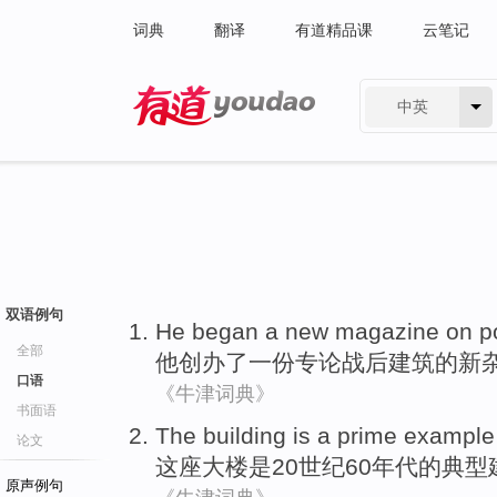
词典
翻译
有道精品课
云笔记
中英
有道 - 网易旗下搜索
双语例句
He
began
a
new
magazine
on p
全部
他
创办了
一份
专论
战后建筑的
新
口语
《牛津词典》
书面语
The building
is
a
prime example
论文
这座
大楼
是
20世纪60
年代
的
典型
原声例句