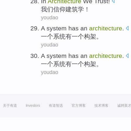
In
Architecture
We
Trust
!
我们
信仰
建筑学
！
youdao
A
system
has
an
architecture
.
一
个
系统
有
一
个
构架
。
youdao
A
system
has
an
architecture
.
一
个
系统
有
一
个
构架
。
youdao
关于有道
Investors
有道智选
官方博客
技术博客
诚聘英