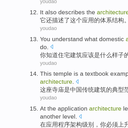
youdao
It
also
describes
the
architectur
它
还
描述
了
这个
应用
的
体系结构
youdao
You
understand what
domestic
do.
你
知道
住宅
建筑
应该
是
什么样子
youdao
This temple
is
a textbook
examp
architecture
.
这座
寺庙
是
中国
传统
建筑
的
典型
youdao
At
the
application
architecture
l
another
level
.
在
应用程序
架构
级别
，
你
必须
上