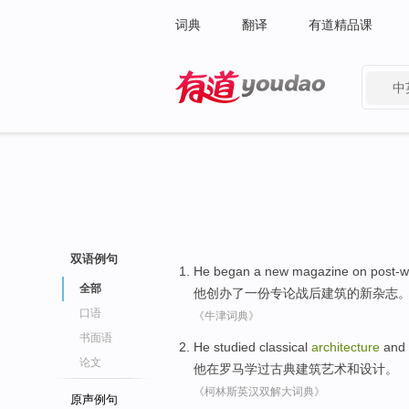
词典
翻译
有道精品课
中
有道 - 网易旗下搜索
双语例句
He
began
a
new
magazine
on post-w
全部
他
创办了
一份
专论
战后建筑的
新
杂志
口语
《牛津词典》
书面语
He
studied
classical
architecture
and
论文
他
在
罗马
学过
古典
建筑艺术
和
设计
。
《柯林斯英汉双解大词典》
原声例句