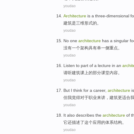
youdao
Architecture
is
a three-dimensional
f
建筑
是
三
维形式的。
youdao
No
one
architecture
has
a singular
fo
没有
一个
架构
具有
单一
侧重点
。
youdao
Listen to
part
of
a
lecture
in an
archit
请
听
建筑
课上
的
部分
课堂内容
。
youdao
But
I
think
for
a
career
,
architecture
i
但
我
觉得
对于
职业来讲
，
建筑
更
适合
youdao
It
also
describes
the
architecture
of
t
它
还
描述
了
这个
应用
的
体系结构
。
youdao