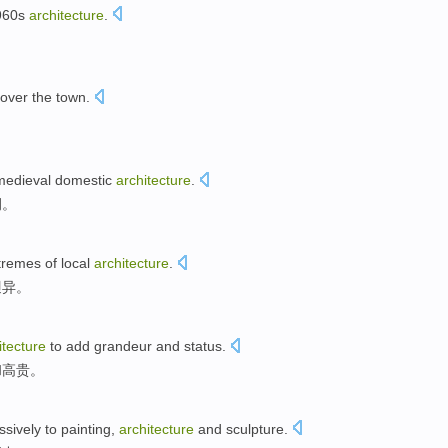
60
s
architecture
.
。
 over the
town
.
medieval
domestic
architecture
.
例。
xtremes
of
local
architecture
.
迥异。
itecture
to
add
grandeur
and
status.
和
高贵。
ssively
to
painting
,
architecture
and
sculpture
.