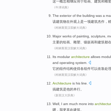
这
一概念
相继
应用于
绘画
、
建筑
和
雕
《牛津词典》
The
exterior
of the
building
was
a
ma
该
建筑物
在
外观
上
是
一项
建筑
杰作
，
《柯林斯英汉双解大词典》
Major
works
of
painting
,
sculpture
,
mo
主要
的
绘画
、
雕塑
、
镶嵌画
和
建筑
都
《柯林斯英汉双解大词典》
Its
modular
architecture
allows
modul
and
operating
system
.
它
的
组件
结构
使得
各组件可以
依靠
处
《柯林斯英汉双解大词典》
Architecture
is
his
line
.
搞建筑
是
他
的
本行
。
《新英汉大辞典》
Well
,
I am
much more
into
architectu
嗯
，
我
更
喜欢
建筑
。