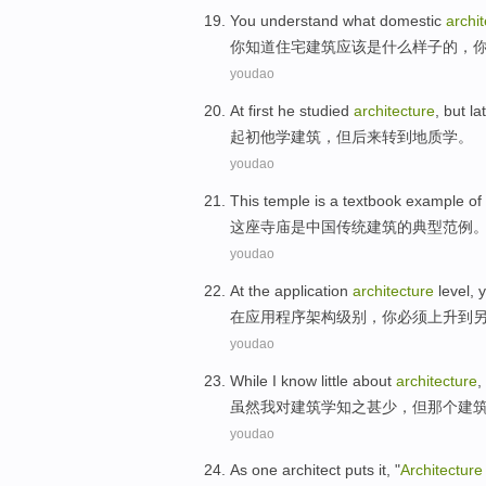
You
understand what
domestic
archi
你
知道
住宅
建筑
应该
是
什么样子的，
youdao
At first
he
studied
architecture
,
but
la
起初
他
学
建筑
，
但
后来
转
到
地质学
。
youdao
This temple
is
a textbook
example
of
这座
寺庙
是
中国
传统
建筑
的
典型
范例
youdao
At
the
application
architecture
level
,
在
应用程序
架构
级别
，
你
必须
上升
到
youdao
While
I
know little
about
architecture
,
虽然
我
对
建筑学知之甚少
，但
那个
建
youdao
As
one
architect
puts it
, "
Architecture