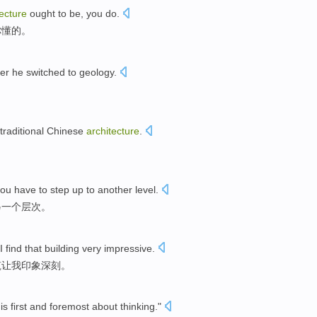
tecture
ought to
be
,
you
do.
你懂的。
ter he
switched
to
geology
.
traditional
Chinese
architecture
.
。
you
have to
step up
to
another
level
.
另一个
层次
。
 I find
that
building
very impressive
.
筑
让我
印象
深刻。
is
first and foremost
about thinking
."