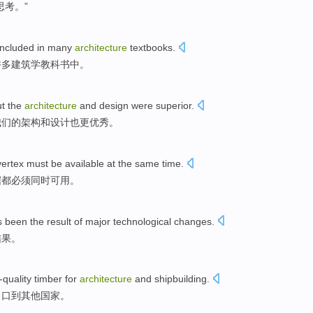
思考
。”
included
in
many
architecture
textbooks
.
许多
建筑学
教科书中
。
ut
the
architecture
and
design
were superior
.
我们
的
架构
和
设计
也
更
优秀。
vertex
must be
available
at the same time
.
据
都
必须
同时
可用
。
s been
the
result
of
major
technological
changes
.
结果
。
-quality
timber
for
architecture
and
shipbuilding
.
出口到
其他国家。