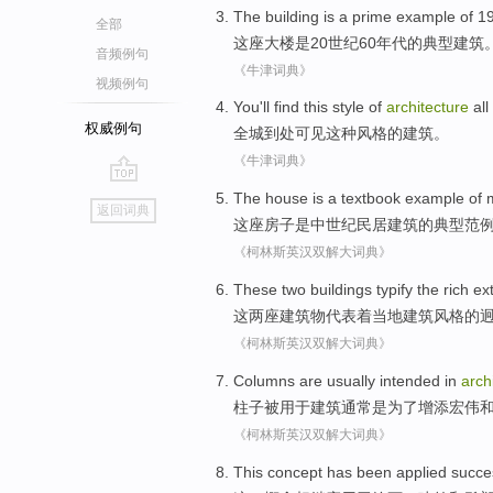
The building
is
a
prime example
of
19
全部
这座
大楼
是
20世纪60
年代
的
典型
建筑
音频例句
《牛津词典》
视频例句
You'll
find
this
style
of
architecture
all
权威例句
全城
到处可见
这种
风格
的
建筑
。
《牛津词典》
go
The house
is
a textbook
example
of
返回词典
top
这座
房子
是
中世纪民居建筑
的
典型
范
《柯林斯英汉双解大词典》
These
two
buildings
typify
the rich e
这
两
座建筑物
代表
着
当地
建筑
风格
的
《柯林斯英汉双解大词典》
Columns
are
usually
intended in
arch
柱子
被
用于
建筑
通常
是
为了
增添
宏伟
《柯林斯英汉双解大词典》
This
concept
has been
applied
succe