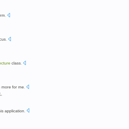
orm
.
cus
.
ecture
class
.
s more
for
me
.
我
。
his
application
.