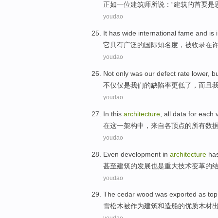
正如
一位
建筑师
所说
：“
建筑
的
首要
是
youdao
It
has
wide
international
fame
and
is
它
具有
广泛
的
国际
知名度
，
被
收录
在
youdao
Not only
was
our
defect rate
lower
,
b
不仅仅
是
我们
的
缺陷率
更低
了，
而且
youdao
In
this
architecture
,
all
data
for
each
在
这
一
架构
中，来自
各
顶点
的
所有
数
youdao
Even
development
in
architecture
ha
甚至
建筑
的
发展
也是
重大
技术
变革
的
youdao
The cedar
wood
was
exported
as
top
雪松
木
被
作为
建筑
和
造船
的
优质
木材