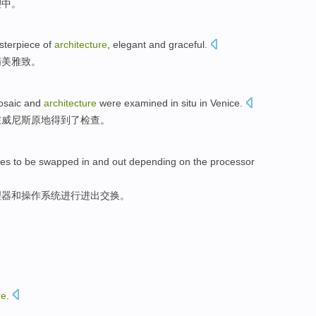
塑中
。
sterpiece
of
architecture
,
elegant
and graceful
.
精美
雅致
。
saic
and
architecture
were
examined
in
situ
in
Venice
.
在
威尼斯
原地
得到了检查
。
es to be
swapped
in and out
depending on
the
processor
理器
和
操作
系统进行进出
交换
。
re
.