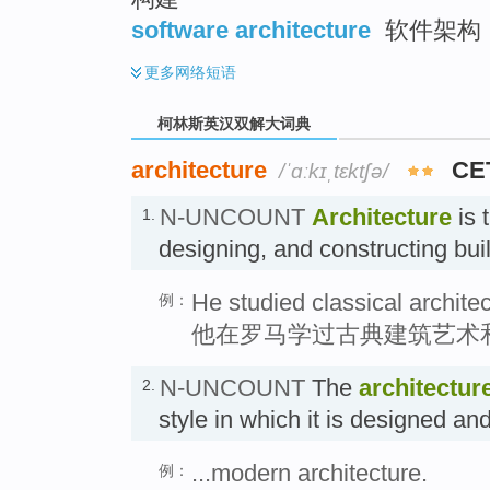
software architecture
软件架构 
更多
网络短语
柯林斯英汉双解大词典
architecture
CE
/ˈɑːkɪˌtɛktʃə/
N-UNCOUNT
Architecture
is 
1.
designing, and constructing 
He studied classical archit
例：
他在罗马学过古典建筑艺术
N-UNCOUNT
The
architectur
2.
style in which it is designed
...modern architecture.
例：