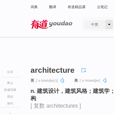
词典
翻译
有道精品课
云笔记
中英
有道 - 网易旗下搜索
architecture
目录
英
[ˈɑːkɪtektʃə(r)]
美
[ˈɑːrkɪtektʃər]
释义
n. 建筑设计，建筑风格；建筑
权威词典
用法
构
例句
[ 复数 architectures ]