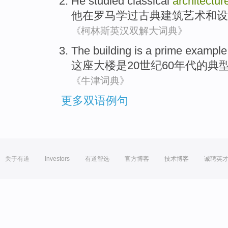
He
studied
classical
architectur
他
在
罗马
学过
古典
建筑艺术
和
设
《柯林斯英汉双解大词典》
The building
is
a
prime example
这座
大楼
是
20世纪60
年代
的
典
《牛津词典》
更多双语例句
关于有道
Investors
有道智选
官方博客
技术博客
诚聘英