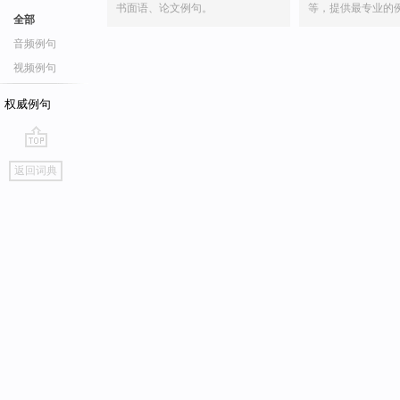
书面语、论文例句。
等，提供最专业的
全部
音频例句
视频例句
权威例句
go
返回词典
top