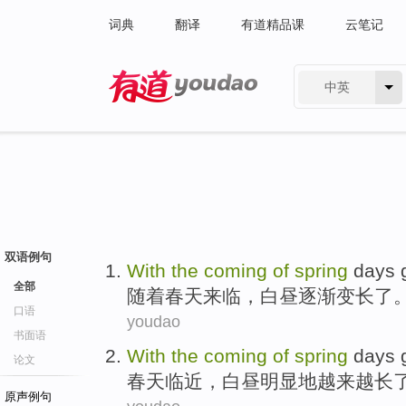
词典
翻译
有道精品课
云笔记
中英
有道 - 网易旗下搜索
双语例句
With
the
coming
of
spring
days
全部
随着
春天
来临
，
白昼
逐渐变
长了
口语
youdao
书面语
With
the
coming
of
spring
days
论文
春天
临近
，白昼明显地越来越长
原声例句