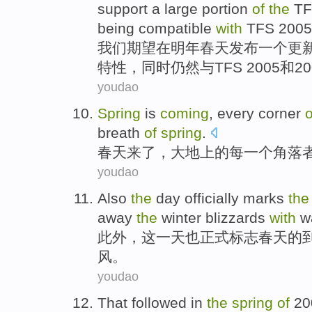
support
a
large portion
of
the
T
being
compatible
with
TFS
2005 
我们
期望
在
明年
春天
发布
一个
更
特性
，
同时
仍然
与
TFS 2005和20
youdao
Spring
is
coming
,
every
corner
o
breath
of
spring
.
春天
来了
，
大地
上
的
每一
个角落
youdao
Also
the
day
officially
marks
th
away
the
winter
blizzards
with
w
此外
，
这
一天
也正式
标志
春天
的
风
。
youdao
That followed
in
the
spring
of
20