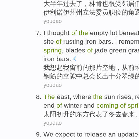
大半年过去
了
，
林肯
也
很
受
邻居
伊利诺伊州州
立法
委员
职位
的
角
youdao
I
thought
of
the
empty
lot benea
site
of
rusting
iron
bars
. I reme
spring
, blades
of
jade
green
gra
iron bars.
我
想起
我窗前
的
那
片空地
，从前
钢筋
的空隙中总
会长出十分
翠绿
youdao
The
east
, where
the
sun
rises
,
r
end
of
winter and
coming
of
spr
太阳
初升
的
东方
代表了
冬去春来
youdao
We
expect
to
release
an
update