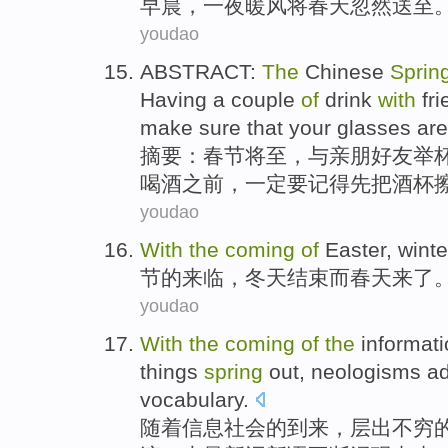
早晨，
一夜
暖风
将
春天
忽然
送至
youdao
ABSTRACT
:
The
Chinese
Sprin
Having a couple
of
drink
with
fr
make
sure that
your
glasses are
摘要
：
春节
将至，
与
亲朋好友
举
喝酒之前，
一定
要
记得
先
把
酒杯
youdao
With
the
coming
of
Easter,
winte
节
的
来临
，
冬天
结束
而
春天
来了
youdao
With
the
coming
of
the
informat
things
spring
out
,
neologisms
ad
vocabulary
.
随着
信息
社会
的
到来
，层出不穷