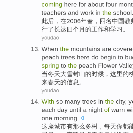
coming
here
for
about
four
mont
teachers
and
work
in
the
school
此后
，
在
2006年
春
，
四
名
中国
教
行
了长达
四
个月
的
工作
和
学习
。
youdao
When
the
mountains are cover
peach
trees
here
do begin to
bu
spring
to
the
peach Flower
Valle
当
冬天
大雪封山
的
时候，
这里
的
来
春天
的信息。
youdao
With
so
many
trees
in
the
city
,
y
each day
until
a night
of
warn w
one
morning
.
这座
城市
有
那么
多
树
，
每天
你
都