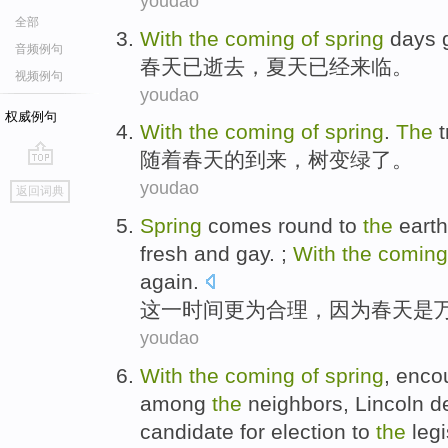
youdao
全部
With
the
coming
of
spring
days 
音频例句
春天
已
逝去
，
夏天已经来临
。
视频例句
youdao
权威例句
With
the
coming
of
spring
.
The
随着
春天
的
到来
，
树
变
绿
了。
go
youdao
返回词典
top
Spring
comes round to
the
earth
fresh
and gay
. ;
With
the
comin
again.
这
一时间更为
合理
，因为
春天
是
youdao
With
the
coming
of
spring
, enco
among
the
neighbors
,
Lincoln
d
candidate
for election to
the
legi