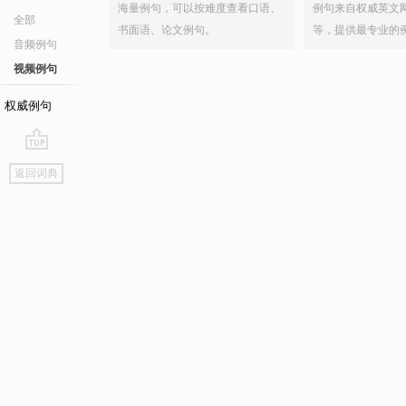
海量例句，可以按难度查看口语、
例句来自权威英文
全部
书面语、论文例句。
等，提供最专业的
音频例句
视频例句
权威例句
go
返回词典
top