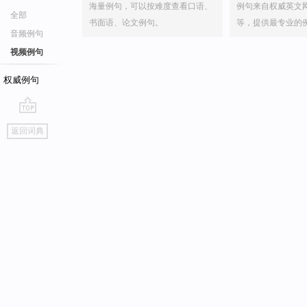
海量例句，可以按难度查看口语、
例句来自权威英文
全部
书面语、论文例句。
等，提供最专业的
音频例句
视频例句
权威例句
go
返回词典
top