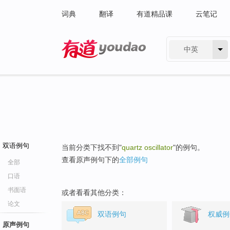
词典
翻译
有道精品课
云笔记
中英
有道 - 网易旗下搜索
双语例句
当前分类下找不到"
quartz oscillator
"的例句。
查看原声例句下的
全部例句
全部
口语
书面语
或者看看其他分类：
论文
双语例句
权威例
原声例句